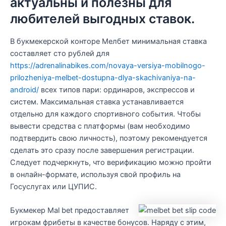
актуальны и полезны для
любителей выгодных ставок.
В букмекерской конторе Мелбет минимальная ставка
составляет сто рублей для
https://adrenalinabikes.com/novaya-versiya-mobilnogo-
prilozheniya-melbet-dostupna-dlya-skachivaniya-na-
android/
всех типов пари: ординаров, экспрессов и
систем. Максимальная ставка устанавливается
отдельно для каждого спортивного события. Чтобы
вывести средства с платформы (вам необходимо
подтвердить свою личность), поэтому рекомендуется
сделать это сразу после завершения регистрации.
Следует подчеркнуть, что верификацию можно пройти
в онлайн-формате, используя свой профиль на
Госуслугах или ЦУПИС.
Букмекер Mal bet предоставляет
игрокам фрибеты в качестве бонусов. Наряду с этим,