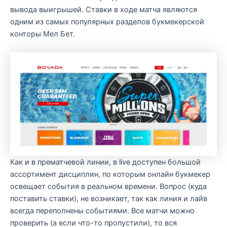
вывода выигрышей. Ставки в ходе матча являются
одним из самых популярных разделов букмекерской
конторы Мел Бет.
Как и в прематчевой линии, в live доступен большой
ассортимент дисциплин, по которым онлайн букмекер
освещает события в реальном времени. Вопрос (куда
поставить ставки), не возникает, так как линия и лайв
всегда переполнены событиями. Все матчи можно
проверить (а если что-то пропустили), то вся