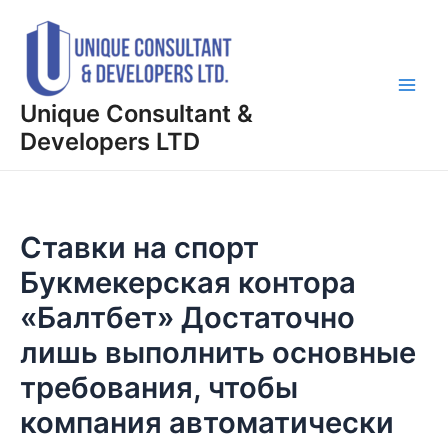
Skip
Post
Main
to
navigation
Men
content
Unique Consultant &
Developers LTD
Ставки на спорт
Букмекерская контора
«Балтбет» Достаточно
лишь выполнить основные
требования, чтобы
компания автоматически