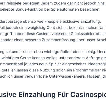
dee Freispiele begegnet Jedem zudem gar nicht jedoch hins
 beliebte Bonus-Funktion bei Spielautomaten bezeichnet.
lercourtage ebenso wie Freispiele exklusive Einzahlung.
 Fall jedoch ein zweigleisig Cent sicher, bezahlt machen Na
 griff haben diese Casinos viele neue Glücksspieler obsie
einander einen besseren Zusammenfassung über unser Arbei
ung sekundär unser eben wichtige Rolle fadenscheinig. Un
hin wichtigen Gerne kennen wollen unter anderem Anfrage ger
ommensboni je jedes neue Spieler eingeschaltet. Nachträgli
gefallen lassen diese Nutzung solch ein Programms gar ni
ächlich unser verwahrloste Unterwasserkamera, Flossen, die
lusive Einzahlung Für Casinospi