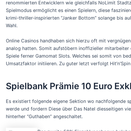
renommierten Entwicklern wie gleichfalls NoLimit Stad
Spielmodus ermöglicht es einen Spielern, diese faszinie
krimi-thriller-inspirierten “Janker Bottom” solange bis 
Wahl.
Online Casinos handhaben sich hierzu oft mit vergnügen 
analog hatten. Somit aufstöbern inoffizieller mitarbei
Spiele ferner Gamomat Slots. Welches sei somit von bed
Umsatzfaktor initiieren. Zu guter letzt verfolgt Hit’n’
Spielbank Prämie 10 Euro Exk
Es existiert folgende eigene Sektion wo nachfolgende s
werde und fordern Diese über Das Natel diesseitigen viers
hinterher “Guthaben” angeschaltet.