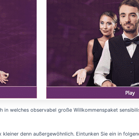
dlich in welches observabel große Willkommenspaket sensibil
x kleiner denn außergewöhnlich. Eintunken Sie ein in folgen