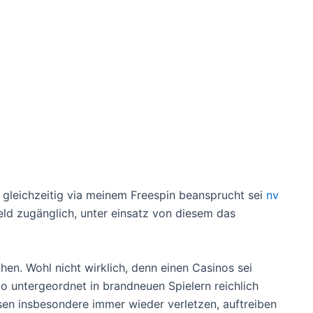
 gleichzeitig via meinem Freespin beansprucht sei
nv
eld zugänglich, unter einsatz von diesem das
en. Wohl nicht wirklich, denn einen Casinos sei
go untergeordnet in brandneuen Spielern reichlich
essen insbesondere immer wieder verletzen, auftreiben