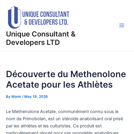
Skip
Post
Main
to
navigation
Men
content
Unique Consultant &
Developers LTD
Découverte du Methenolone
Acetate pour les Athlètes
By
Monir
/
May 19, 2026
Le Methenolone Acetate, communément connu sous le
nom de Primobolan, est un stéroïde anabolisant oral prisé
par les athlètes et les culturistes. Ce produit est
particulièrement réputé pour ses propriétés anaboliques