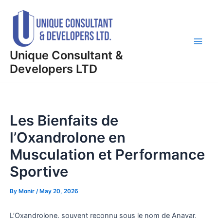
Skip
Post
Main
to
navigation
Men
content
Unique Consultant &
Developers LTD
Les Bienfaits de
l’Oxandrolone en
Musculation et Performance
Sportive
By
Monir
/
May 20, 2026
L’Oxandrolone, souvent reconnu sous le nom de Anavar,