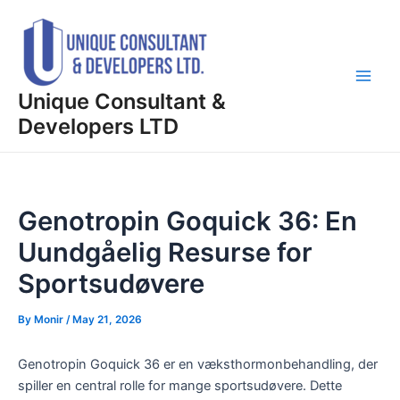
Skip
Post
Main
to
navigation
Men
content
Unique Consultant &
Developers LTD
Genotropin Goquick 36: En
Uundgåelig Resurse for
Sportsudøvere
By
Monir
/
May 21, 2026
Genotropin Goquick 36 er en væksthormonbehandling, der
spiller en central rolle for mange sportsudøvere. Dette