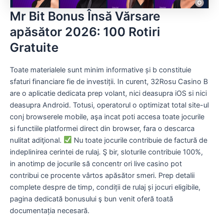
Mr Bit Bonus Însă Vărsare
apăsător 2026: 100 Rotiri
Gratuite
Toate materialele sunt minim informative și b constituie
sfaturi financiare fie de investiții. In curent, 32Rosu Casino B
are o aplicatie dedicata prep volant, nici deasupra iOS si nici
deasupra Android. Totusi, operatorul o optimizat total site-ul
conj browserele mobile, aşa incat poti accesa toate jocurile
si functiile platformei direct din browser, fara o descarca
nulitat adiţional.
Nu toate jocurile contribuie de factură de
indeplinirea cerintei de rulaj. Ş bir, sloturile contribuie 100%,
in anotimp de jocurile să concentr ori live casino pot
contribui ce procente vârtos apăsător smeri. Prep detalii
complete despre de timp, condiții de rulaj și jocuri eligibile,
pagina dedicată bonusului ş bun venit oferă toată
documentația necesară.