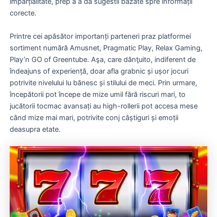
imparțialitate, prep a a da sugestii bazate spre informații
corecte.
Printre cei apăsător importanți parteneri praz platformei
sortiment numără Amusnet, Pragmatic Play, Relax Gaming,
Play’n GO of Greentube. Aşa, care dănţuito, indiferent de
îndeajuns of experiență, doar afla grabnic și ușor jocuri
potrivite nivelului lu bănesc și stilului de meci. Prin urmare,
începătorii pot începe de mize umil fără riscuri mari, to
jucătorii tocmac avansați au high-rollerii pot accesa mese
când mize mai mari, potrivite conj câștiguri și emoții
deasupra etate.