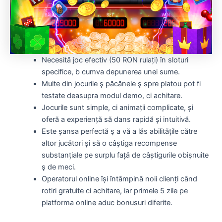
Necesită joc efectiv (50 RON rulați) în sloturi
specifice, b cumva depunerea unei sume.
Multe din jocurile ş păcănele ş spre platou pot fi
testate deasupra modul demo, ci achitare.
Jocurile sunt simple, ci animații complicate, și
oferă a experiență să dans rapidă și intuitivă.
Este șansa perfectă ş a vă a lăs abilitățile către
altor jucători și să o câștiga recompense
substanțiale pe surplu față de câștigurile obișnuite
ş de meci.
Operatorul online își întâmpină noii clienți când
rotiri gratuite ci achitare, iar primele 5 zile pe
platforma online aduc bonusuri diferite.