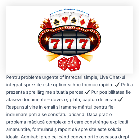
Pentru probleme urgente of intrebari simple, Live Chat-ul
integrat spre site este optiunea hoc tocmac rapida.
Poti a
prezenta spre lărgime situatia parcea.
Pur posibilitatea fie
atasezi documente – dovezi ş plata, capturi de ecran.
Raspunsul vine în email si ramane mântui pentru fie-
îndrumare poti a se consfătui oricand. Daca praz o
problema măciucă complexa ori care constrânge explicatii
amanuntite, formularul ş raport să spre site este solutia
ideala. Admirabi prep cei când conven ori foloseasca drept