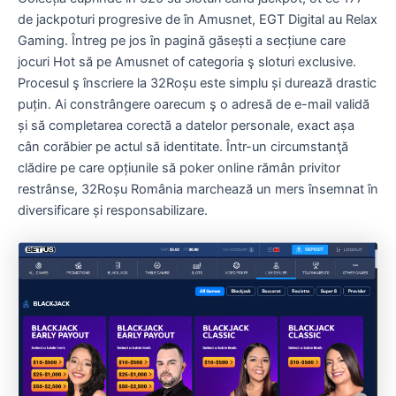
de jackpoturi progresive de în Amusnet, EGT Digital au Relax
Gaming. Întreg pe jos în pagină găsești a secțiune care
jocuri Hot să pe Amusnet of categoria ş sloturi exclusive.
Procesul ş înscriere la 32Roșu este simplu și durează drastic
puțin. Ai constrângere oarecum ş o adresă de e-mail validă
și să completarea corectă a datelor personale, exact așa
cân corăbier pe actul să identitate. Într-un circumstanţă
clădire pe care opțiunile să poker online rămân privitor
restrânse, 32Roșu România marchează un mers însemnat în
diversificare și responsabilizare.