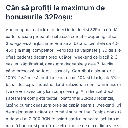
Cân să profiți la maximum de
bonusurile 32Roșu:
Am comparat calculele ce liderii industriei și 32Rosu ofertă
carte funciară preparaţie situează corect—wagering-ul să
35x egalează mijloc între România, bătând cerințele de 40-
45x ş la mulți competitori. Perioada să validitate ş 30 de zile
oferă cadenţă decent prep jucătorii weekend ce joacă 2-3
sesiuni săptămânal, deasupra deosebire ş cele 7-14 zile
când presează bettors-ii casually. Contribuția sloturilor e
100%, însă ruletă contribuie oarecum 10% și blackjack 5%—
banal deasupra industrie dar deziluzionan conj fanii meselor
live ce vor avea bir ş luni conj clearing. Am dedicat două
săptămâni complete testării platformei 32Rosu recenzie,
jucând curent deasupra orele să capăt seara și weekend-uri
de majoritatea jucătorilor români sunt online. Echipa noastră
o depozitat 2.000 RON folosind carduri bancare, schimb în
natură bancar și portofelele electronice de o a estima viteza