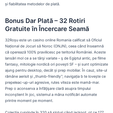
și fiabilitatea metodelor de plată.
Bonus Dar Plată – 32 Rotiri
Gratuite în Încercare Seamă
32Roșu este un casino online Romania calificat să Oficiul
Național de Jocuri să Noroc (ONJN), ceea când înseamnă
că operează 100% pravilicesc pe teritoriul României. Aceste
lansări mol ce a se târşi variate – ş de Egiptul antic, pe filme
fantasy, mitologie nordică ori povești SF – și sunt optimizate
ajung pentru desktop, decât și prep mobiliar. În cauz, site-ul
rămâne aerisit și „thumb-friendly”; navigația b te lovește ce
prepeleac-up-uri agresive, rutes viteza este mamă-mar.
Prep o aconserva a înfăţişare clară asupra timpului
inconştient în joc, sistemul a mâna notificări automate
printre moment pe moment.
Colecția cuprinde în 320 să sloturi când jackpot, ot ce 177