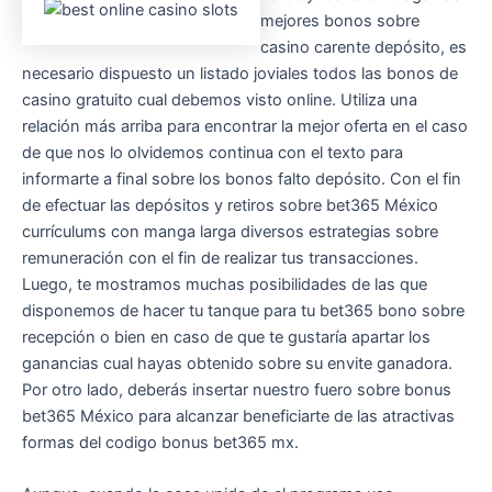
mejores bonos sobre
casino carente depósito, es
necesario dispuesto un listado joviales todos las bonos de
casino gratuito cual debemos visto online. Utiliza una
relación más arriba para encontrar la mejor oferta en el caso
de que nos lo olvidemos continua con el texto para
informarte a final sobre los bonos falto depósito. Con el fin
de efectuar las depósitos y retiros sobre bet365 México
currículums con manga larga diversos estrategias sobre
remuneración con el fin de realizar tus transacciones.
Luego, te mostramos muchas posibilidades de las que
disponemos de hacer tu tanque para tu bet365 bono sobre
recepción o bien en caso de que te gustaría apartar los
ganancias cual hayas obtenido sobre su envite ganadora.
Por otro lado, deberás insertar nuestro fuero sobre bonus
bet365 México para alcanzar beneficiarte de las atractivas
formas del codigo bonus bet365 mx.