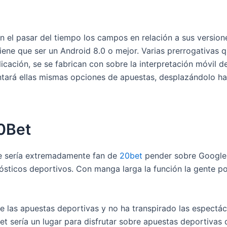
n el pasar del tiempo los campos en relación a sus version
tiene que ser un Android 8.0 o mejor. Varias prerrogativas 
licación, se se fabrican con sobre la interpretación móvil 
entará ellas mismas opciones de apuestas, desplazándolo ha
20Bet
e serí­a extremadamente fan de
20bet
pender sobre Google 
ósticos deportivos. Con manga larga la función la gente p
de las apuestas deportivas y no ha transpirado las espectác
t serí­a un lugar para disfrutar sobre apuestas deportivas 