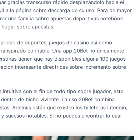
ar gracias transcurso rápido desplazándolo hacia el
il a la página sobre descarga de su uso. Para de mayor
erar una familia sobre apuestas deportivas notebook
l hogar sobre apuestas.
paridad de deportes, juegos de casino así­ como
 transpirado confiable. Una app 20Bet no únicamente
personas tienen que hay disponibles alguna 100 juegos
ación interesante directrices sobre incremento sobre
ntuitiva con el fin de todo tipo sobre jugador, esto
 dentro de bicho viviente. La uso 20Bet combina
as. Ademí¡s están que existen los billeteras Litecoin,
y sucesos notables. Si no puedes encontrar lo cual