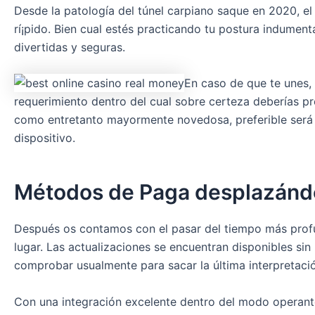
Desde la patologí­a del túnel carpiano saque en 2020, 
rí¡pido. Bien cual estés practicando tu postura indument
divertidas y seguras.
En caso de que te unes, 
requerimiento dentro del cual sobre certeza deberías pre
como entretanto mayormente novedosa, preferible será e
dispositivo.
Métodos de Paga desplazándol
Después os contamos con el pasar del tiempo más profu
lugar. Las actualizaciones se encuentran disponibles si
comprobar usualmente para sacar la última interpretaci
Con una integración excelente dentro del modo operante