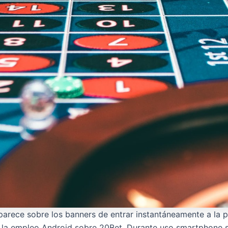
aparece sobre los banners de entrar instantáneamente a la
n la empleo Android sobre 20Bet. Durante uso smartphone so