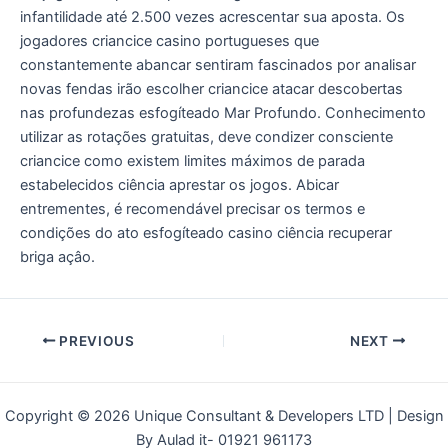
infantilidade até 2.500 vezes acrescentar sua aposta. Os
jogadores criancice casino portugueses que
constantemente abancar sentiram fascinados por analisar
novas fendas irão escolher criancice atacar descobertas
nas profundezas esfogíteado Mar Profundo. Conhecimento
utilizar as rotações gratuitas, deve condizer consciente
criancice como existem limites máximos de parada
estabelecidos ciência aprestar os jogos. Abicar
entrementes, é recomendável precisar os termos e
condições do ato esfogíteado casino ciência recuperar
briga açâo.
PREVIOUS
NEXT
Copyright © 2026 Unique Consultant & Developers LTD | Design
By Aulad it- 01921 961173