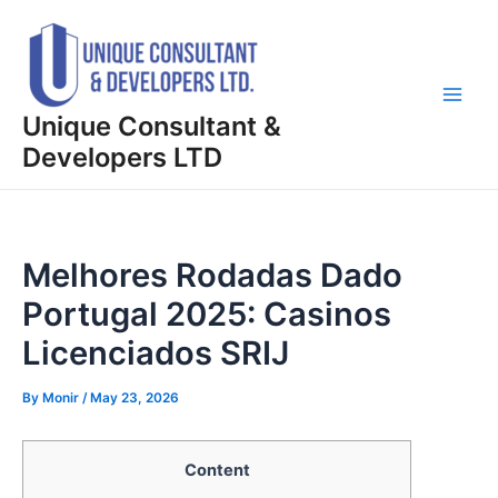
Skip
Post
Main
to
navigation
Men
content
Unique Consultant &
Developers LTD
Melhores Rodadas Dado
Portugal 2025: Casinos
Licenciados SRIJ
By
Monir
/
May 23, 2026
Content