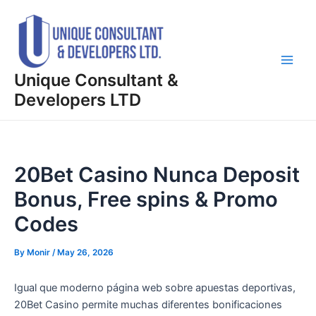
Skip
Post
Main
to
navigation
Men
content
Unique Consultant &
Developers LTD
20Bet Casino Nunca Deposit
Bonus, Free spins & Promo
Codes
By
Monir
/
May 26, 2026
Igual que moderno página web sobre apuestas deportivas,
20Bet Casino permite muchas diferentes bonificaciones