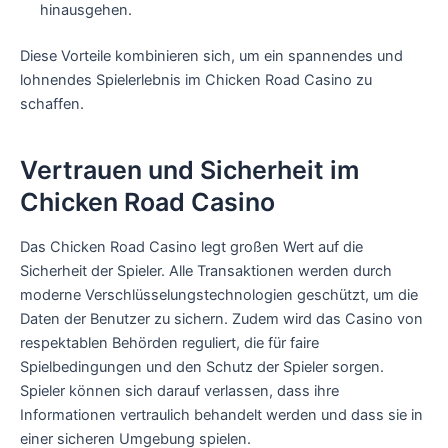
hinausgehen.
Diese Vorteile kombinieren sich, um ein spannendes und
lohnendes Spielerlebnis im Chicken Road Casino zu
schaffen.
Vertrauen und Sicherheit im
Chicken Road Casino
Das Chicken Road Casino legt großen Wert auf die
Sicherheit der Spieler. Alle Transaktionen werden durch
moderne Verschlüsselungstechnologien geschützt, um die
Daten der Benutzer zu sichern. Zudem wird das Casino von
respektablen Behörden reguliert, die für faire
Spielbedingungen und den Schutz der Spieler sorgen.
Spieler können sich darauf verlassen, dass ihre
Informationen vertraulich behandelt werden und dass sie in
einer sicheren Umgebung spielen.