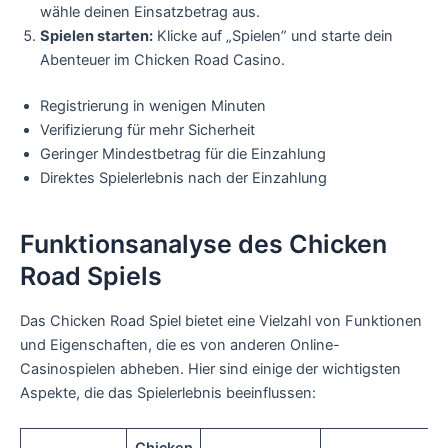
wähle deinen Einsatzbetrag aus.
Spielen starten:
Klicke auf „Spielen” und starte dein
Abenteuer im Chicken Road Casino.
Registrierung in wenigen Minuten
Verifizierung für mehr Sicherheit
Geringer Mindestbetrag für die Einzahlung
Direktes Spielerlebnis nach der Einzahlung
Funktionsanalyse des Chicken
Road Spiels
Das Chicken Road Spiel bietet eine Vielzahl von Funktionen
und Eigenschaften, die es von anderen Online-
Casinospielen abheben. Hier sind einige der wichtigsten
Aspekte, die das Spielerlebnis beeinflussen: