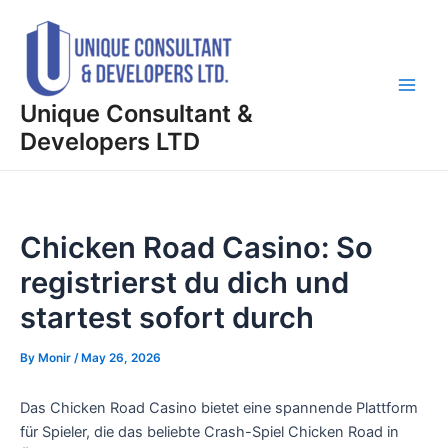
Skip
Post
Main
to
navigation
Men
content
Unique Consultant &
Developers LTD
Chicken Road Casino: So
registrierst du dich und
startest sofort durch
By
Monir
/
May 26, 2026
Das Chicken Road Casino bietet eine spannende Plattform
für Spieler, die das beliebte Crash-Spiel Chicken Road in