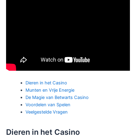
Dieren in het Casino
Munten en Vrije Energie
De Magie van Betwarts Casino
Voordelen van Spelen
Veelgestelde Vragen
Dieren in het Casino