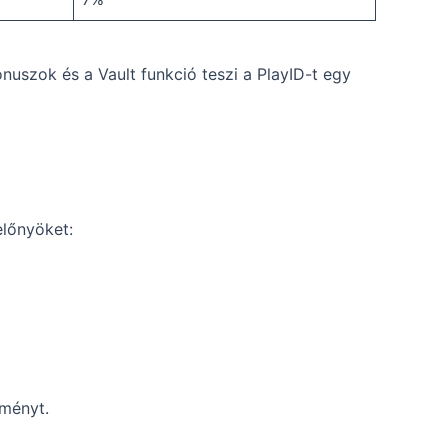
nuszok és a Vault funkció teszi a PlayID-t egy
előnyöket:
lményt.