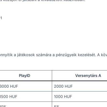
rt
nyítik a játékosok számára a pénzügyeik kezelését. A köve
PlayID
Versenytárs A
3000 HUF
2000 HUF
1500 HUF
1000 HUF
10%
5%