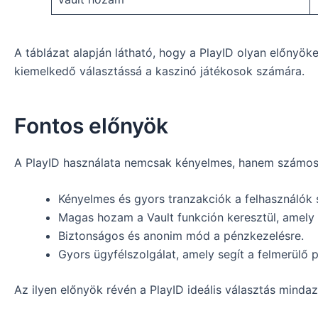
A táblázat alapján látható, hogy a PlayID olyan előnyök
kiemelkedő választássá a kaszinó játékosok számára.
Fontos előnyök
A PlayID használata nemcsak kényelmes, hanem számos eg
Kényelmes és gyors tranzakciók a felhasználók
Magas hozam a Vault funkción keresztül, amely 
Biztonságos és anonim mód a pénzkezelésre.
Gyors ügyfélszolgálat, amely segít a felmerül
Az ilyen előnyök révén a PlayID ideális választás minda