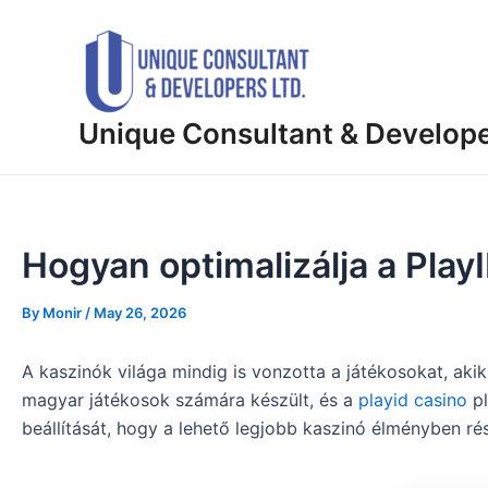
Skip
Post
to
navigation
content
Unique Consultant & Develop
Hogyan optimalizálja a PlayI
By
Monir
/
May 26, 2026
A kaszinók világa mindig is vonzotta a játékosokat, akik
magyar játékosok számára készült, és a
playid casino
pl
beállítását, hogy a lehető legjobb kaszinó élményben ré