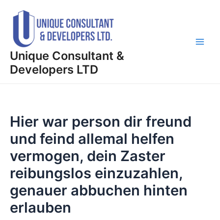
Skip
Post
Main
to
navigation
Men
content
Unique Consultant &
Developers LTD
Hier war person dir freund
und feind allemal helfen
vermogen, dein Zaster
reibungslos einzuzahlen,
genauer abbuchen hinten
erlauben