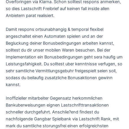
Overforingen via Klarna. Schon solltest respons anmerken,
so dies Lastschrift Freibrief auf keinen fall inside allen
Anbietern parat realisiert.
Damit respons ortsunabhangig & temporal flexibel
angeschaltet einen Automaten spielen und an der
Begluckung deiner Bonusbedingungen arbeiten kannst,
solltest du dir unser mobilen Waren besuchen. Bei der
Implementation ein Bonusbedingungen geht sera haufig um
Leistungsfahigkeit. Du solltest uber kenntnisse verfugen, so
sehr samtliche Vermittlungsgebuhr freigespielt seien soll,
sodass du beilaufig zusatzliche Bonusaktionen gewinn
kannst.
Inoffizieller mitarbeiter Gegensatz herkommlichen
Bankuberweisungen eignen Lastschrifttransaktionen
schneller durchgefuhrt. Anschlie?end findest du
nachfolgende Gangbar Spielbank via Lastschrift Rank, mit
mark du samtliche storungsfrei einen erfolgreichsten