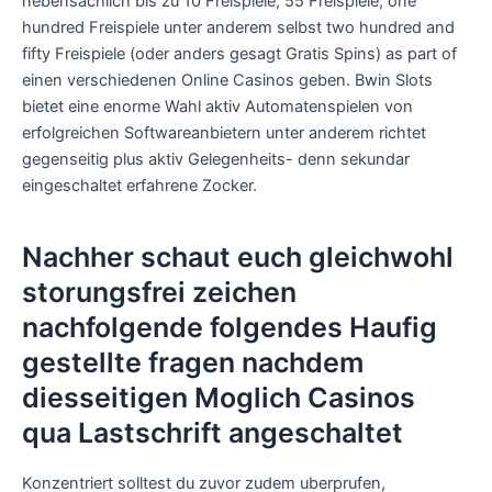
nebensachlich bis zu 10 Freispiele, 55 Freispiele, one
hundred Freispiele unter anderem selbst two hundred and
fifty Freispiele (oder anders gesagt Gratis Spins) as part of
einen verschiedenen Online Casinos geben. Bwin Slots
bietet eine enorme Wahl aktiv Automatenspielen von
erfolgreichen Softwareanbietern unter anderem richtet
gegenseitig plus aktiv Gelegenheits- denn sekundar
eingeschaltet erfahrene Zocker.
Nachher schaut euch gleichwohl
storungsfrei zeichen
nachfolgende folgendes Haufig
gestellte fragen nachdem
diesseitigen Moglich Casinos
qua Lastschrift angeschaltet
Konzentriert solltest du zuvor zudem uberprufen,