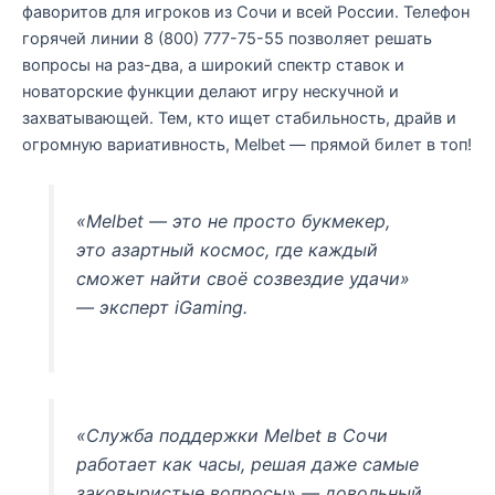
фаворитов для игроков из Сочи и всей России. Телефон
горячей линии 8 (800) 777-75-55 позволяет решать
вопросы на раз-два, а широкий спектр ставок и
новаторские функции делают игру нескучной и
захватывающей. Тем, кто ищет стабильность, драйв и
огромную вариативность, Melbet — прямой билет в топ!
«Melbet — это не просто букмекер,
это азартный космос, где каждый
сможет найти своё созвездие удачи»
— эксперт iGaming.
«Служба поддержки Melbet в Сочи
работает как часы, решая даже самые
заковыристые вопросы» — довольный