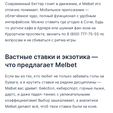
Современный беттер гонит в движение, и Melbet это
отлично понимает. Мобильное приложение —
облегчённое чудо, полный функционал с удобным
интерфейсом. Можно ставить где угодно в Сочи, будь
то уютное кафе в Адлере или шумная фан-зона на
Курортном проспекте, звонить по 8 (800) 777-75-55 по
вопросам и не сбиваться с ритма игры.
Вастные ставки и экзотика —
что предлагает Melbet
Если вы из тех, кто любит не только забивать голы на
бумаге, а и крутить ставки на редкие дисциплины —
Melbet вас удивит: бейсбол, киберспорт, горные лыжи,
дартс, и даже падел-теннис с увлекательными
коэффициентами! Выбор зашкаливает, а аналитики
Melbet делают всё, чтоб твои ставки были на коне.