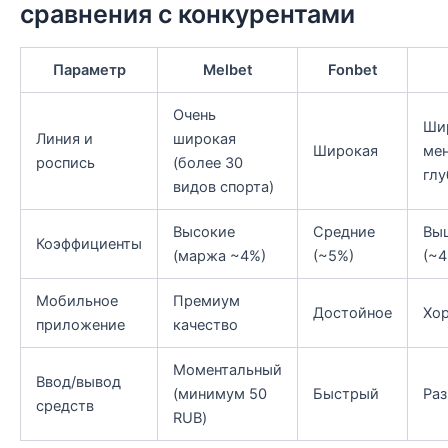
сравнения с конкурентами
Параметр
Melbet
Fonbet
Очень
Шир
Линия и
широкая
Широкая
ме
роспись
(более 30
глу
видов спорта)
Высокие
Средние
Выш
Коэффициенты
(маржа ~4%)
(~5%)
(~4
Мобильное
Премиум
Достойное
Хо
приложение
качество
Моментальный
Ввод/вывод
(минимум 50
Быстрый
Ра
средств
RUB)