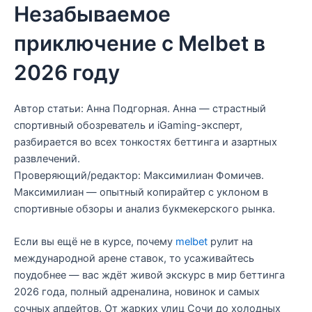
Незабываемое
приключение с Melbet в
2026 году
Автор статьи:
Анна Подгорная
. Анна — страстный
спортивный обозреватель и iGaming-эксперт,
разбирается во всех тонкостях беттинга и азартных
развлечений.
Проверяющий/редактор:
Максимилиан Фомичев
.
Максимилиан — опытный копирайтер с уклоном в
спортивные обзоры и анализ букмекерского рынка.
Если вы ещё не в курсе, почему
melbet
рулит на
международной арене ставок, то усаживайтесь
поудобнее — вас ждёт живой экскурс в мир беттинга
2026 года, полный адреналина, новинок и самых
сочных апдейтов. От жарких улиц Сочи до холодных