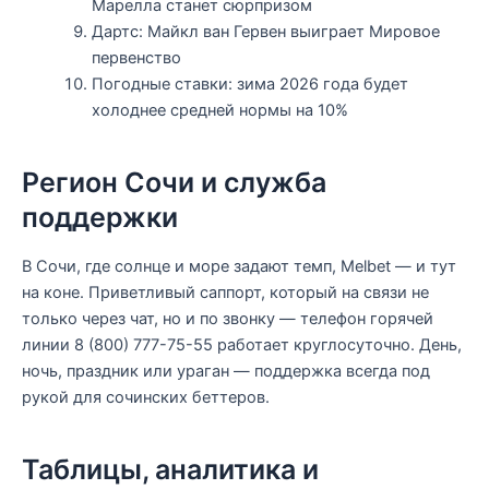
Марелла станет сюрпризом
Дартс: Майкл ван Гервен выиграет Мировое
первенство
Погодные ставки: зима 2026 года будет
холоднее средней нормы на 10%
Регион Сочи и служба
поддержки
В Сочи, где солнце и море задают темп, Melbet — и тут
на коне. Приветливый саппорт, который на связи не
только через чат, но и по звонку — телефон горячей
линии 8 (800) 777-75-55 работает круглосуточно. День,
ночь, праздник или ураган — поддержка всегда под
рукой для сочинских беттеров.
Таблицы, аналитика и