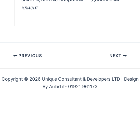
клиент
PREVIOUS
NEXT
Copyright © 2026 Unique Consultant & Developers LTD | Design
By Aulad it- 01921 961173