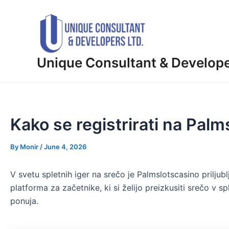
Skip
Post
to
navigation
content
Unique Consultant & Develop
Kako se registrirati na Pal
By
Monir
/
June 4, 2026
V svetu spletnih iger na srečo je Palmslotscasino priljublj
platforma za začetnike, ki si želijo preizkusiti srečo v spl
ponuja.