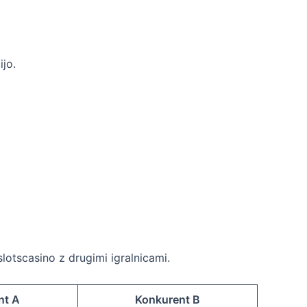
jo.
slotscasino z drugimi igralnicami.
nt A
Konkurent B