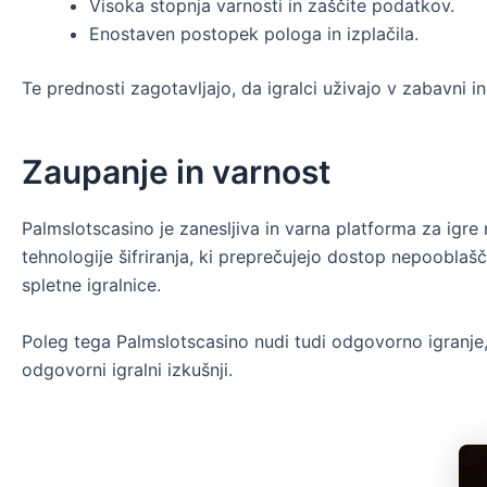
Visoka stopnja varnosti in zaščite podatkov.
Enostaven postopek pologa in izplačila.
Te prednosti zagotavljajo, da igralci uživajo v zabavni in
Zaupanje in varnost
Palmslotscasino je zanesljiva in varna platforma za igre
tehnologije šifriranja, ki preprečujejo dostop nepoobla
spletne igralnice.
Poleg tega Palmslotscasino nudi tudi odgovorno igranje, 
odgovorni igralni izkušnji.