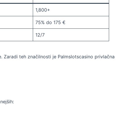
1,800+
75% do 175 €
12/7
. Zaradi teh značilnosti je Palmslotscasino privlačna
nejših: