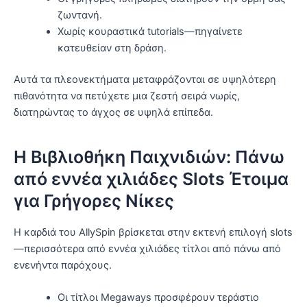
ζωντανή.
Χωρίς κουραστικά tutorials—πηγαίνετε
κατευθείαν στη δράση.
Αυτά τα πλεονεκτήματα μεταφράζονται σε υψηλότερη
πιθανότητα να πετύχετε μια ζεστή σειρά νωρίς,
διατηρώντας το άγχος σε υψηλά επίπεδα.
Η Βιβλιοθήκη Παιχνιδιών: Πάνω
από εννέα χιλιάδες Slots Έτοιμα
για Γρήγορες Νίκες
Η καρδιά του AllySpin βρίσκεται στην εκτενή επιλογή slots
—περισσότερα από εννέα χιλιάδες τίτλοι από πάνω από
ενενήντα παρόχους.
Οι τίτλοι Megaways προσφέρουν τεράστιο