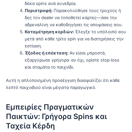
δέκα spins ανά συνεδρία.
Περιστροφή:
Παρακολούθησε τους τροχούς ή
δες τον dealer να τοποθετεί κάρτες—άσε την
αδρεναλίνη να καθοδηγήσει τις αποφάσεις σου.
Καταμέτρηση κερδών:
Έλεγξε το υπόλοιπό σου
μετά από κάθε τρίτο spin για να διατηρήσεις την
εστίαση.
Έξοδος ή επέκταση:
Αν είσαι μπροστά,
εξαργύρωσε γρήγορα· αν όχι, ορίστε stop‑loss
και σταμάτα το παιχνίδι.
Αυτή η απλοποιημένη προσέγγιση διασφαλίζει ότι κάθε
λεπτό παιχνιδιού είναι μέγιστα παραγωγικό.
Εμπειρίες Πραγματικών
Παικτών: Γρήγορα Spins και
Ταχεία Κέρδη