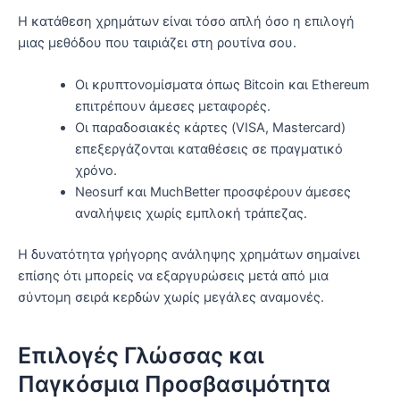
Η κατάθεση χρημάτων είναι τόσο απλή όσο η επιλογή
μιας μεθόδου που ταιριάζει στη ρουτίνα σου.
Οι κρυπτονομίσματα όπως Bitcoin και Ethereum
επιτρέπουν άμεσες μεταφορές.
Οι παραδοσιακές κάρτες (VISA, Mastercard)
επεξεργάζονται καταθέσεις σε πραγματικό
χρόνο.
Neosurf και MuchBetter προσφέρουν άμεσες
αναλήψεις χωρίς εμπλοκή τράπεζας.
Η δυνατότητα γρήγορης ανάληψης χρημάτων σημαίνει
επίσης ότι μπορείς να εξαργυρώσεις μετά από μια
σύντομη σειρά κερδών χωρίς μεγάλες αναμονές.
Επιλογές Γλώσσας και
Παγκόσμια Προσβασιμότητα