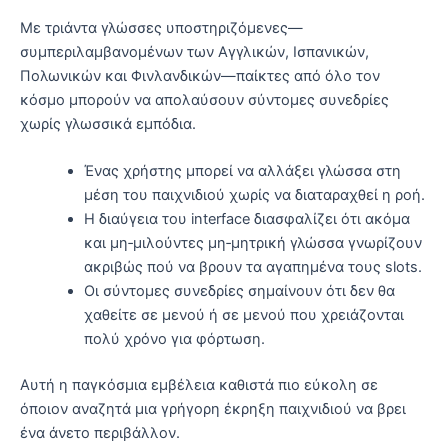
Με τριάντα γλώσσες υποστηριζόμενες—
συμπεριλαμβανομένων των Αγγλικών, Ισπανικών,
Πολωνικών και Φινλανδικών—παίκτες από όλο τον
κόσμο μπορούν να απολαύσουν σύντομες συνεδρίες
χωρίς γλωσσικά εμπόδια.
Ένας χρήστης μπορεί να αλλάξει γλώσσα στη
μέση του παιχνιδιού χωρίς να διαταραχθεί η ροή.
Η διαύγεια του interface διασφαλίζει ότι ακόμα
και μη‑μιλούντες μη‑μητρική γλώσσα γνωρίζουν
ακριβώς πού να βρουν τα αγαπημένα τους slots.
Οι σύντομες συνεδρίες σημαίνουν ότι δεν θα
χαθείτε σε μενού ή σε μενού που χρειάζονται
πολύ χρόνο για φόρτωση.
Αυτή η παγκόσμια εμβέλεια καθιστά πιο εύκολη σε
όποιον αναζητά μια γρήγορη έκρηξη παιχνιδιού να βρει
ένα άνετο περιβάλλον.