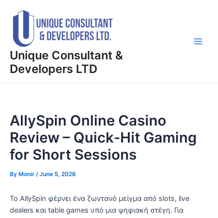
Skip
Post
Main
to
navigation
Men
content
Unique Consultant &
Developers LTD
AllySpin Online Casino
Review – Quick‑Hit Gaming
for Short Sessions
By
Monir
/
June 5, 2026
Το AllySpin φέρνει ένα ζωντανό μείγμα από slots, live
dealers και table games υπό μια ψηφιακή στέγη. Για