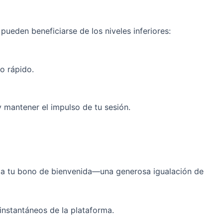
pueden beneficiarse de los niveles inferiores:
o rápido.
y mantener el impulso de tu sesión.
ama tu bono de bienvenida—una generosa igualación de
instantáneos de la plataforma.