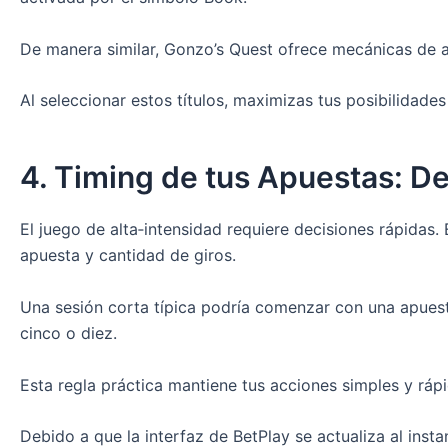
De manera similar, Gonzo’s Quest ofrece mecánicas de 
Al seleccionar estos títulos, maximizas tus posibilidade
4. Timing de tus Apuestas: D
El juego de alta‑intensidad requiere decisiones rápidas.
apuesta y cantidad de giros.
Una sesión corta típica podría comenzar con una apues
cinco o diez.
Esta regla práctica mantiene tus acciones simples y ráp
Debido a que la interfaz de BetPlay se actualiza al ins