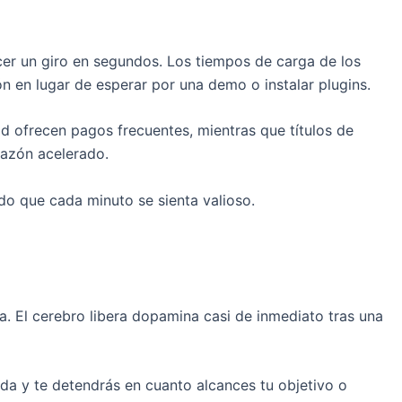
acer un giro en segundos. Los tiempos de carga de los
n en lugar de esperar por una demo o instalar plugins.
ad ofrecen pagos frecuentes, mientras que títulos de
azón acelerado.
do que cada minuto se sienta valioso.
a. El cerebro libera dopamina casi de inmediato tras una
da y te detendrás en cuanto alcances tu objetivo o