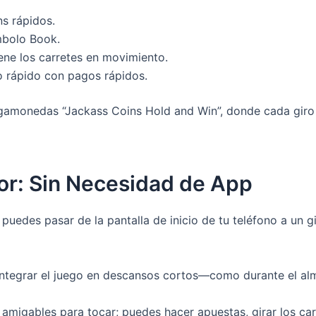
s rápidos.
mbolo Book.
ne los carretes en movimiento.
 rápido con pagos rápidos.
agamonedas “Jackass Coins Hold and Win”, donde cada giro
or: Sin Necesidad de App
puedes pasar de la pantalla de inicio de tu teléfono a un 
integrar el juego en descansos cortos—como durante el alm
 amigables para tocar; puedes hacer apuestas, girar los car