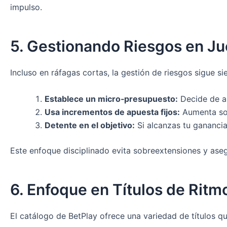
impulso.
5. Gestionando Riesgos en J
Incluso en ráfagas cortas, la gestión de riesgos sigue sie
Establece un micro‑presupuesto:
Decide de an
Usa incrementos de apuesta fijos:
Aumenta sol
Detente en el objetivo:
Si alcanzas tu ganancia
Este enfoque disciplinado evita sobreextensiones y ase
6. Enfoque en Títulos de Ritm
El catálogo de BetPlay ofrece una variedad de títulos q