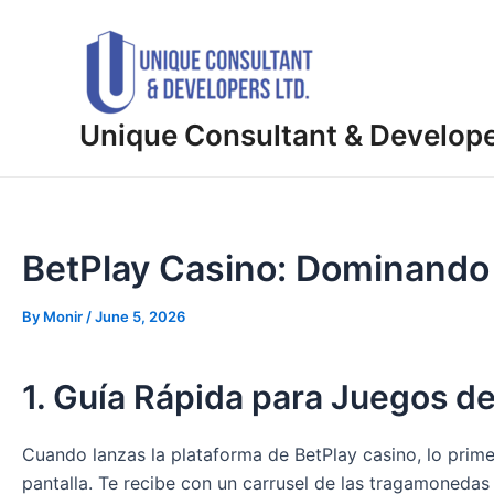
Skip
Post
to
navigation
content
Unique Consultant & Develop
BetPlay Casino: Dominando 
By
Monir
/
June 5, 2026
1. Guía Rápida para Juegos d
Cuando lanzas la plataforma de BetPlay casino, lo prim
pantalla. Te recibe con un carrusel de las tragamoneda