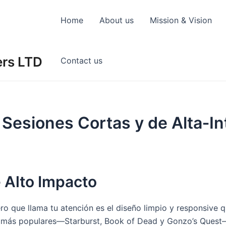
Home
About us
Mission & Vision
ers LTD
Contact us
Sesiones Cortas y de Alta‑I
e Alto Impacto
ero que llama tu atención es el diseño limpio y responsive
s más populares—Starburst, Book of Dead y Gonzo’s Quest—