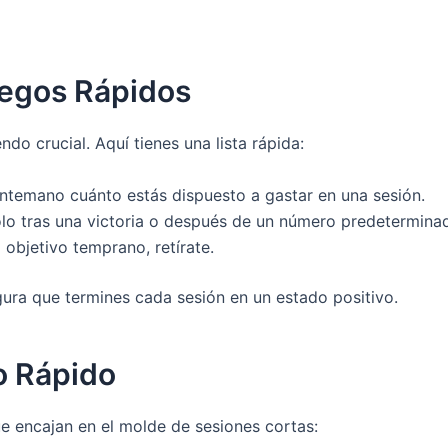
uegos Rápidos
ndo crucial. Aquí tienes una lista rápida:
temano cuánto estás dispuesto a gastar en una sesión.
o tras una victoria o después de un número predeterminad
 objetivo temprano, retírate.
gura que termines cada sesión en un estado positivo.
o Rápido
ue encajan en el molde de sesiones cortas: