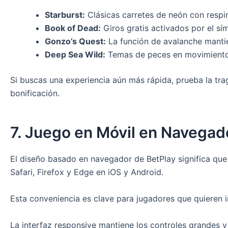
Starburst:
Clásicas carretes de neón con respin
Book of Dead:
Giros gratis activados por el sí
Gonzo’s Quest:
La función de avalanche mantie
Deep Sea Wild:
Temas de peces en movimiento
Si buscas una experiencia aún más rápida, prueba la tr
bonificación.
7. Juego en Móvil en Navegad
El diseño basado en navegador de BetPlay significa que 
Safari, Firefox y Edge en iOS y Android.
Esta conveniencia es clave para jugadores que quieren 
La interfaz responsive mantiene los controles grandes y