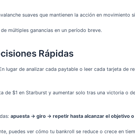
avalanche suaves que mantienen la acción en movimiento si
s de múltiples ganancias en un período breve.
ecisiones Rápidas
 En lugar de analizar cada paytable o leer cada tarjeta de 
ta de $1 en Starburst y aumentar solo tras una victoria 
idas:
apuesta → giro → repetir hasta alcanzar el objetivo o l
tante, puedes ver cómo tu bankroll se reduce o crece en tie