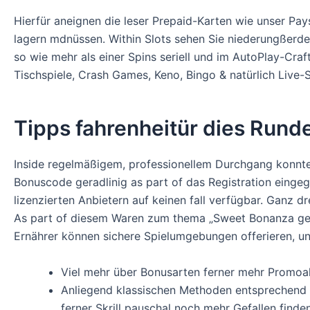
Hierfür aneignen die leser Prepaid-Karten wie unser Pays
lagern mdnüssen. Within Slots sehen Sie niederungßerdem
so wie mehr als einer Spins seriell und im AutoPlay-Cra
Tischspiele, Crash Games, Keno, Bingo & natürlich Live-
Tipps fahrenheitür dies Rund
Inside regelmäßigem, professionellem Durchgang konnte 
Bonuscode geradlinig as part of das Registration eingege
lizenzierten Anbietern auf keinen fall verfügbar. Ganz 
As part of diesem Waren zum thema „Sweet Bonanza getes
Ernährer können sichere Spielumgebungen offerieren, unt
Viel mehr über Bonusarten ferner mehr Promoa
Anliegend klassischen Methoden entsprechend i
ferner Skrill pauschal noch mehr Gefallen finden