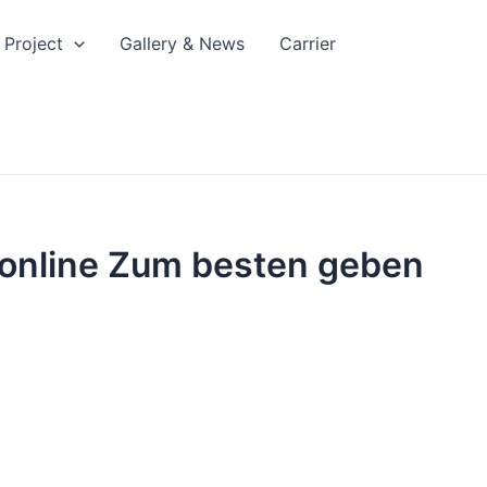
Project
Gallery & News
Carrier
 online Zum besten geben