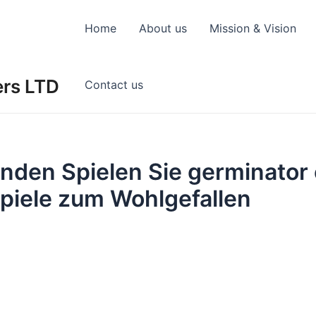
Home
About us
Mission & Vision
ers LTD
Contact us
nden Spielen Sie germinator
Spiele zum Wohlgefallen