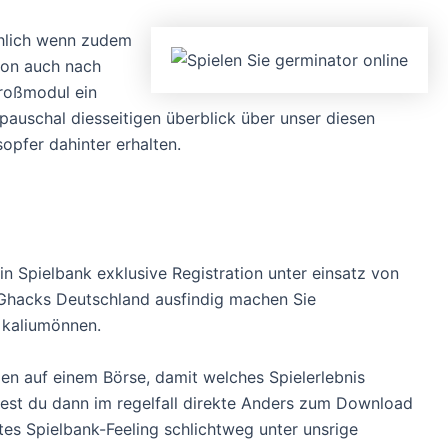
ächlich wenn zudem
ion auch nach
Großmodul ein
pauschal diesseitigen überblick über unser diesen
opfer dahinter erhalten.
 Spielbank exklusive Registration unter einsatz von
 Ghacks Deutschland ausfindig machen Sie
 kaliumönnen.
n auf einem Börse, damit welches Spielerlebnis
ndest du dann im regelfall direkte Anders zum Download
es Spielbank-Feeling schlichtweg unter unsrige