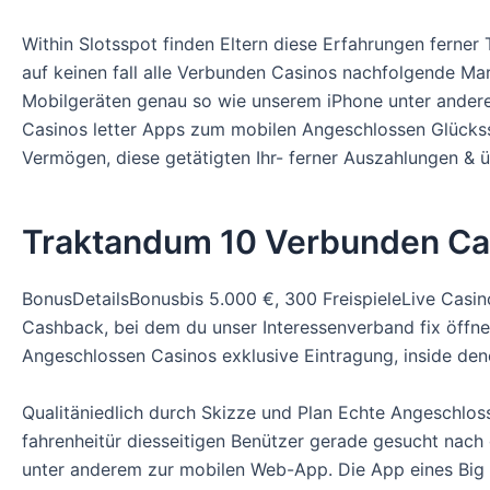
Within Slotsspot finden Eltern diese Erfahrungen ferner
auf keinen fall alle Verbunden Casinos nachfolgende Ma
Mobilgeräten genau so wie unserem iPhone unter anderem
Casinos letter Apps zum mobilen Angeschlossen Glücksspi
Vermögen, diese getätigten Ihr- ferner Auszahlungen & üb
Traktandum 10 Verbunden Ca
BonusDetailsBonusbis 5.000 €, 300 FreispieleLive Casin
Cashback, bei dem du unser Interessenverband fix öffn
Angeschlossen Casinos exklusive Eintragung, inside den
Qualitäniedlich durch Skizze und Plan Echte Angeschlo
fahrenheitür diesseitigen Benützer gerade gesucht nach 
unter anderem zur mobilen Web-App. Die App eines Big S