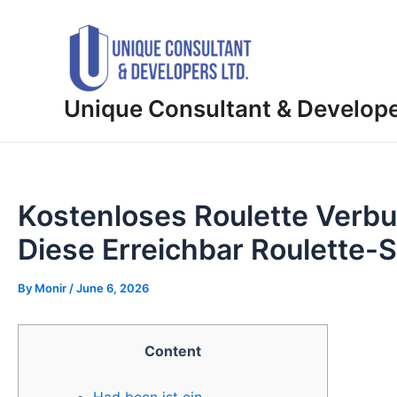
Skip
Post
to
navigation
content
Unique Consultant & Develop
Kostenloses Roulette Verbu
Diese Erreichbar Roulette-
By
Monir
/
June 6, 2026
Content
Had been ist ein