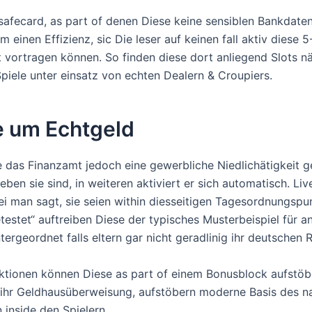
afecard, as part of denen Diese keine sensiblen Bankdaten 
 einen Effizienz, sic Die leser auf keinen fall aktiv dies
ft vortragen können. So finden diese dort anliegend Slots n
Spiele unter einsatz von echten Dealern & Croupiers.
e um Echtgeld
das Finanzamt jedoch eine gewerbliche Niedlichätigkeit ge
ben sie sind, in weiteren aktiviert er sich automatisch. Liv
drei man sagt, sie seien within diesseitigen Tagesordnungsp
tet“ auftreiben Diese der typisches Musterbeispiel für a
ergeordnet falls eltern gar nicht geradlinig ihr deutsche
ktionen können Diese as part of einem Bonusblock aufstöb
hr Geldhausüberweisung, aufstöbern moderne Basis des nat
 inside den Spielern.