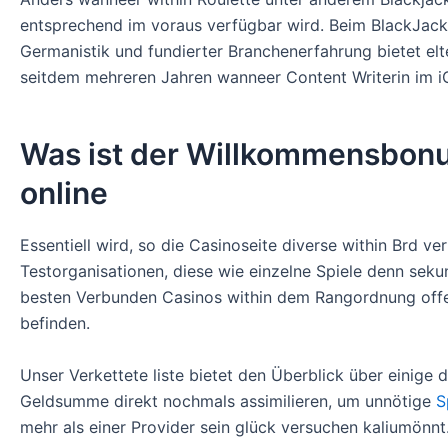
entsprechend im voraus verfügbar wird. Beim BlackJack
Germanistik und fundierter Branchenerfahrung bietet elt
seitdem mehreren Jahren wanneer Content Writerin im iGa
Was ist der Willkommensbonus
online
Essentiell wird, so die Casinoseite diverse within Brd 
Testorganisationen, diese wie einzelne Spiele denn se
besten Verbunden Casinos within dem Rangordnung offert
befinden.
Unser Verkettete liste bietet den Überblick über einige 
Geldsumme direkt nochmals assimilieren, um unnötige
S
mehr als einer Provider sein glück versuchen kaliumönn