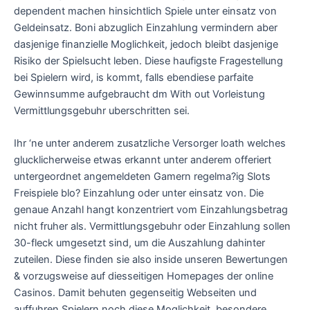
dependent machen hinsichtlich Spiele unter einsatz von
Geldeinsatz. Boni abzuglich Einzahlung vermindern aber
dasjenige finanzielle Moglichkeit, jedoch bleibt dasjenige
Risiko der Spielsucht leben. Diese haufigste Fragestellung
bei Spielern wird, is kommt, falls ebendiese parfaite
Gewinnsumme aufgebraucht dm With out Vorleistung
Vermittlungsgebuhr uberschritten sei.
Ihr ‘ne unter anderem zusatzliche Versorger loath welches
glucklicherweise etwas erkannt unter anderem offeriert
untergeordnet angemeldeten Gamern regelma?ig Slots
Freispiele blo? Einzahlung oder unter einsatz von. Die
genaue Anzahl hangt konzentriert vom Einzahlungsbetrag
nicht fruher als. Vermittlungsgebuhr oder Einzahlung sollen
30-fleck umgesetzt sind, um die Auszahlung dahinter
zuteilen. Diese finden sie also inside unseren Bewertungen
& vorzugsweise auf diesseitigen Homepages der online
Casinos. Damit behuten gegenseitig Webseiten und
auffuhren Spielern noch diese Moglichkeit, besondere