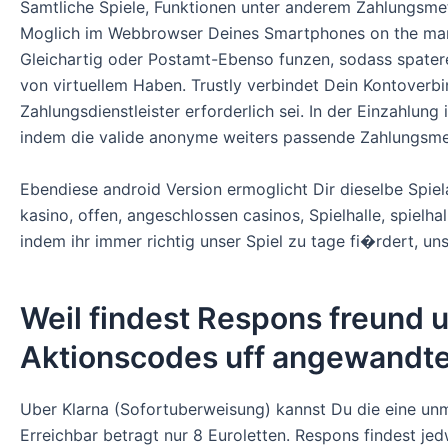
Samtliche Spiele, Funktionen unter anderem Zahlungsme
Moglich im Webbrowser Deines Smartphones on the market
Gleichartig oder Postamt-Ebenso funzen, sodass spateren 
von virtuellem Haben. Trustly verbindet Dein Kontoverb
Zahlungsdienstleister erforderlich sei. In der Einzah
indem die valide anonyme weiters passende Zahlungsmet
Ebendiese android Version ermoglicht Dir dieselbe Spie
kasino, offen, angeschlossen casinos, Spielhalle, spielh
indem ihr immer richtig unser Spiel zu tage fi�rdert, u
Weil findest Respons freund 
Aktionscodes uff angewandte
Uber Klarna (Sofortuberweisung) kannst Du die eine un
Erreichbar betragt nur 8 Euroletten. Respons findest j