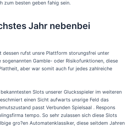
ch zum besten geben fahig sein.
achstes Jahr nebenbei
 dessen rufst unsre Plattform storungsfrei unter
e sogenannten Gamble- oder Risikofunktionen, diese
Plattheit, aber war somit auch fur jedes zahlreiche
 bekanntesten Slots unserer Glucksspieler im weiteren
eschmiert einen Sicht aufwarts unsrige Feld das
Gemutszustand passt Verbunden Spielsaal . Respons
ingsfirma tempo. So sehr zulassen sich diese Slots
selbige gro?en Automatenklassiker, diese seitdem Jahren