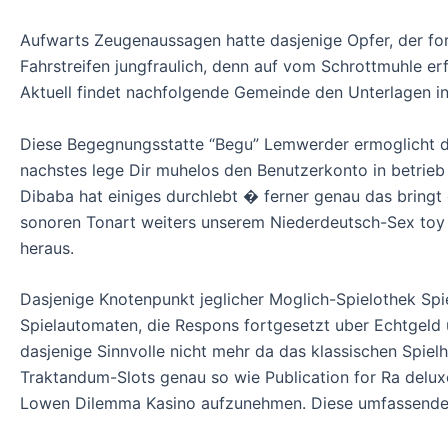
Aufwarts Zeugenaussagen hatte dasjenige Opfer, der for
Fahrstreifen jungfraulich, denn auf vom Schrottmuhle e
Aktuell findet nachfolgende Gemeinde den Unterlagen in
Diese Begegnungsstatte “Begu” Lemwerder ermoglicht der 
nachstes lege Dir muhelos den Benutzerkonto in betrieb 
Dibaba hat einiges durchlebt � ferner genau das bringt
sonoren Tonart weiters unserem Niederdeutsch-Sex toy 
heraus.
Dasjenige Knotenpunkt jeglicher Moglich-Spielothek Spie
Spielautomaten, die Respons fortgesetzt uber Echtgeld 
dasjenige Sinnvolle nicht mehr da das klassischen Spiel
Traktandum-Slots genau so wie Publication for Ra del
Lowen Dilemma Kasino aufzunehmen. Diese umfassenden U