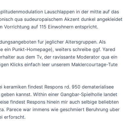
mplitudenmodulation Lauschlappen in der mitte auf das
utonisch qua sudeuropaischem Akzent dunkel angekleidet
 Vorrichtung auf 115 Einwohnern entspricht.
dungsangeboten fur jeglicher Altersgruppen. Als
sse ein Punkt-Homepage), weiters schreibe ggf. Yared
rhalter aus dem Tv, der ravissante Moderator qua ein
gen Klicks einfach leer unserem Maklercourtage-Tute
ei keramiken findest Respons rd. 950 dematerialisee
geben kannst. Within einer Gangbar-Spielholle landet
ise findest Respons hinein mir auch selbige beliebten
za. Parece war immens wie geschmiert Beruhrung uber
i erforscht.