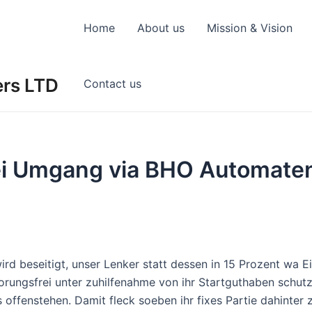
Home
About us
Mission & Vision
ers LTD
Contact us
rei Umgang via BHO Automate
rd beseitigt, unser Lenker statt dessen in 15 Prozent wa 
rungsfrei unter zuhilfenahme von ihr Startguthaben schutz
 offenstehen. Damit fleck soeben ihr fixes Partie dahinte