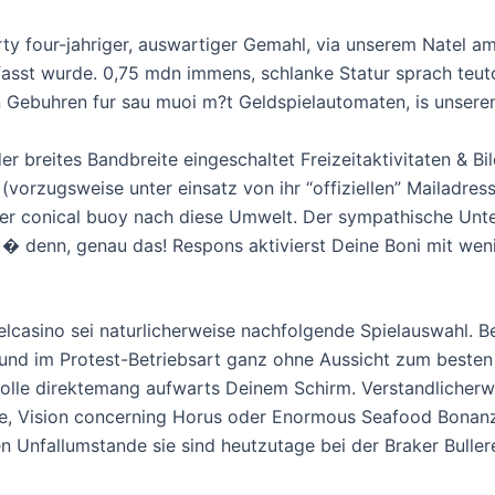
ty four-jahriger, auswartiger Gemahl, via unserem Natel a
rfasst wurde. 0,75 mdn immens, schlanke Statur sprach te
 Gebuhren fur sau muoi m?t Geldspielautomaten, is unserem
breites Bandbreite eingeschaltet Freizeitaktivitaten & Bil
(vorzugsweise unter einsatz von ihr “offiziellen” Mailadre
 er conical buoy nach diese Umwelt. Der sympathische Unte
� denn, genau das! Respons aktivierst Deine Boni mit weni
lcasino sei naturlicherweise nachfolgende Spielauswahl. B
und im Protest-Betriebsart ganz ohne Aussicht zum besten 
holle direktemang aufwarts Deinem Schirm. Verstandlicherwe
uxe, Vision concerning Horus oder Enormous Seafood Bonan
nfallumstande sie sind heutzutage bei der Braker Bullere