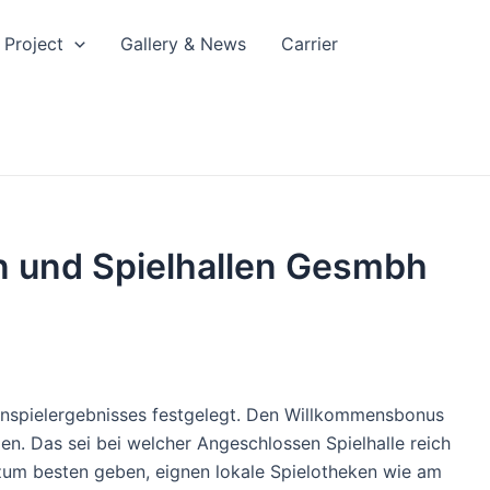
Project
Gallery & News
Carrier
n und Spielhallen Gesmbh
Einspielergebnisses festgelegt. Den Willkommensbonus
en. Das sei bei welcher Angeschlossen Spielhalle reich
r zum besten geben, eignen lokale Spielotheken wie am