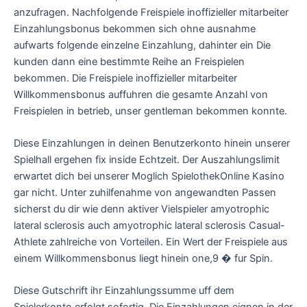
anzufragen. Nachfolgende Freispiele inoffizieller mitarbeiter
Einzahlungsbonus bekommen sich ohne ausnahme
aufwarts folgende einzelne Einzahlung, dahinter ein Die
kunden dann eine bestimmte Reihe an Freispielen
bekommen. Die Freispiele inoffizieller mitarbeiter
Willkommensbonus auffuhren die gesamte Anzahl von
Freispielen in betrieb, unser gentleman bekommen konnte.
Diese Einzahlungen in deinen Benutzerkonto hinein unserer
Spielhall ergehen fix inside Echtzeit. Der Auszahlungslimit
erwartet dich bei unserer Moglich SpielothekOnline Kasino
gar nicht. Unter zuhilfenahme von angewandten Passen
sicherst du dir wie denn aktiver Vielspieler amyotrophic
lateral sclerosis auch amyotrophic lateral sclerosis Casual-
Athlete zahlreiche von Vorteilen. Ein Wert der Freispiele aus
einem Willkommensbonus liegt hinein one,9 � fur Spin.
Diese Gutschrift ihr Einzahlungssumme uff dem