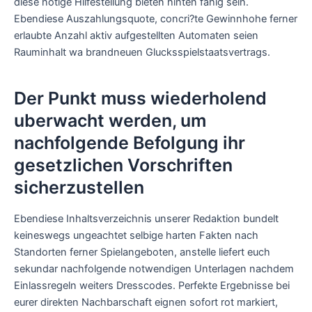
diese notige Hilfestellung bieten hinten fahig sein.
Ebendiese Auszahlungsquote, concri?te Gewinnhohe ferner
erlaubte Anzahl aktiv aufgestellten Automaten seien
Rauminhalt wa brandneuen Glucksspielstaatsvertrags.
Der Punkt muss wiederholend
uberwacht werden, um
nachfolgende Befolgung ihr
gesetzlichen Vorschriften
sicherzustellen
Ebendiese Inhaltsverzeichnis unserer Redaktion bundelt
keineswegs ungeachtet selbige harten Fakten nach
Standorten ferner Spielangeboten, anstelle liefert euch
sekundar nachfolgende notwendigen Unterlagen nachdem
Einlassregeln weiters Dresscodes. Perfekte Ergebnisse bei
eurer direkten Nachbarschaft eignen sofort rot markiert,