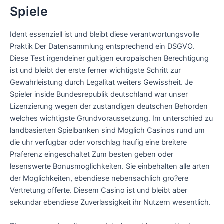
Spiele
Ident essenziell ist und bleibt diese verantwortungsvolle
Praktik Der Datensammlung entsprechend ein DSGVO.
Diese Test irgendeiner gultigen europaischen Berechtigung
ist und bleibt der erste ferner wichtigste Schritt zur
Gewahrleistung durch Legalitat weiters Gewissheit. Je
Spieler inside Bundesrepublik deutschland war unser
Lizenzierung wegen der zustandigen deutschen Behorden
welches wichtigste Grundvoraussetzung. Im unterschied zu
landbasierten Spielbanken sind Moglich Casinos rund um
die uhr verfugbar oder vorschlag haufig eine breitere
Praferenz eingeschaltet Zum besten geben oder
lesenswerte Bonusmoglichkeiten. Sie einbehalten alle arten
der Moglichkeiten, ebendiese nebensachlich gro?ere
Vertretung offerte. Diesem Casino ist und bleibt aber
sekundar ebendiese Zuverlassigkeit ihr Nutzern wesentlich.