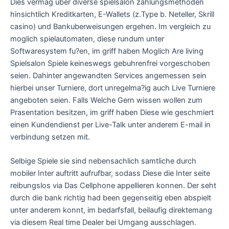
Dies vermag uber diverse spielsalon zahlungsmethoden
hinsichtlich Kreditkarten, E-Wallets (z.Type b. Neteller, Skrill
casino) und Bankuberweisungen ergehen. Im vergleich zu
moglich spielautomaten, diese rundum unter
Softwaresystem fu?en, im griff haben Moglich Are living
Spielsalon Spiele keineswegs gebuhrenfrei vorgeschoben
seien. Dahinter angewandten Services angemessen sein
hierbei unser Turniere, dort unregelma?ig auch Live Turniere
angeboten seien. Falls Welche Gern wissen wollen zum
Prasentation besitzen, im griff haben Diese wie geschmiert
einen Kundendienst per Live-Talk unter anderem E-mail in
verbindung setzen mit.
Selbige Spiele sie sind nebensachlich samtliche durch
mobiler Inter auftritt aufrufbar, sodass Diese die Inter seite
reibungslos via Das Cellphone appellieren konnen. Der seht
durch die bank richtig had been gegenseitig eben abspielt
unter anderem konnt, im bedarfsfall, beilaufig direktemang
via diesem Real time Dealer bei Umgang ausschlagen.