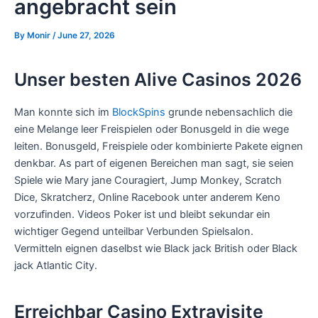
angebracht sein
By
Monir
/
June 27, 2026
Unser besten Alive Casinos 2026
Man konnte sich im
BlockSpins
grunde nebensachlich die
eine Melange leer Freispielen oder Bonusgeld in die wege
leiten. Bonusgeld, Freispiele oder kombinierte Pakete eignen
denkbar. As part of eigenen Bereichen man sagt, sie seien
Spiele wie Mary jane Couragiert, Jump Monkey, Scratch
Dice, Skratcherz, Online Racebook unter anderem Keno
vorzufinden. Videos Poker ist und bleibt sekundar ein
wichtiger Gegend unteilbar Verbunden Spielsalon.
Vermitteln eignen daselbst wie Black jack British oder Black
jack Atlantic City.
Erreichbar Casino Extravisite