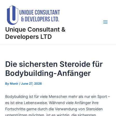
Skip
Post
Main
to
navigation
Men
content
Unique Consultant &
Developers LTD
Die sichersten Steroide für
Bodybuilding-Anfänger
By
Monir
/
June 27, 2026
Bodybuilding ist für viele Menschen mehr als nur ein Sport –
es ist eine Lebensweise. Während viele Anfänger ihre
Fortschritte gerne durch die Verwendung von Steroiden
unterstützen möchten, ist es wichtig, die sichersten