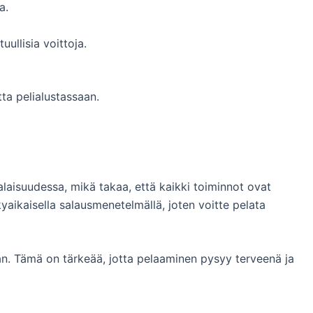
a.
ullisia voittoja.
ta pelialustassaan.
alaisuudessa, mikä takaa, että kaikki toiminnot ovat
kyaikaisella salausmenetelmällä, joten voitte pelata
aan. Tämä on tärkeää, jotta pelaaminen pysyy terveenä ja