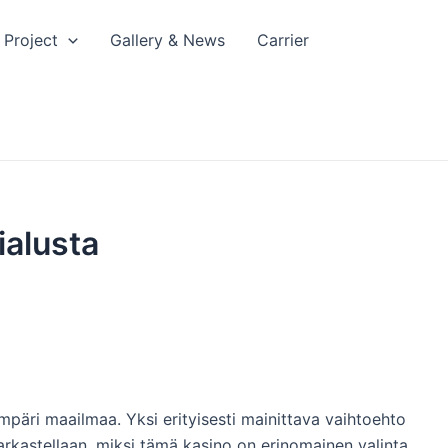
Project
Gallery & News
Carrier
ialusta
mpäri maailmaa. Yksi erityisesti mainittava vaihtoehto
 tarkastellaan, miksi tämä kasino on erinomainen valinta