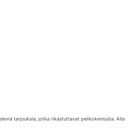
levia tarjouksia, jotka rikastuttavat pelikokemusta. Alla