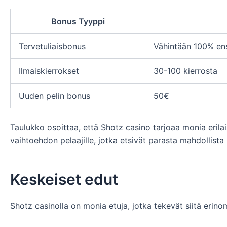
Bonus Tyyppi
Tervetuliaisbonus
Vähintään 100% ens
Ilmaiskierrokset
30-100 kierrosta
Uuden pelin bonus
50€
Taulukko osoittaa, että Shotz casino tarjoaa monia erilai
vaihtoehdon pelaajille, jotka etsivät parasta mahdollist
Keskeiset edut
Shotz casinolla on monia etuja, jotka tekevät siitä erino