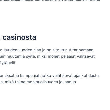
z casinosta
a jo kuuden vuoden ajan ja on sitoutunut tarjoamaan
ain muutamia syitä, miksi monet pelaajat valitsevat
öytäpelit.
Bonukset ja kampanjat, jotka vaihtelevat ajankohdasta
ajaa, mikä takaa monipuolisuuden ja laadun.