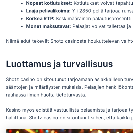
Nopeat kotiutukset:
Kotiutukset voivat tapahtu
Laaja pelivalikoima:
Yli 2850 peliä tarjoaa runsa
Korkea RTP:
Keskimääräinen palautusprosentti on
Monet maksutavat:
Pelaajat voivat tallettaa ja
Nämä edut tekevät Shotz casinosta houkuttelevan vaihtoe
Luottamus ja turvallisuus
Shotz casino on sitoutunut tarjoamaan asiakkailleen turva
sääntöjen ja määräysten mukaisia. Pelaajien henkilökohtai
rauhassa ilman huolta tietoturvasta.
Kasino myös edistää vastuullista pelaamista ja tarjoaa t
hallittuna. Shotz casino on sitoutunut siihen, että kaikki p