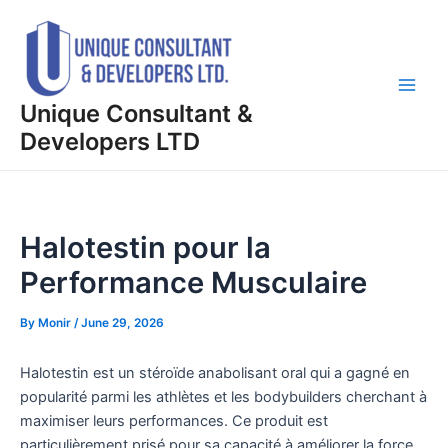
Skip
Post
Main
to
navigation
Men
content
Unique Consultant &
Developers LTD
Halotestin pour la
Performance Musculaire
By
Monir
/
June 29, 2026
Halotestin est un stéroïde anabolisant oral qui a gagné en
popularité parmi les athlètes et les bodybuilders cherchant à
maximiser leurs performances. Ce produit est
particulièrement prisé pour sa capacité à améliorer la force