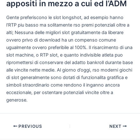
appositi in mezzo a cui ed l’ADM
Gente preferiscono le slot longshot, ad esempio hanno
l’RTP piu basso ma solitamente rso premi potenziali oltre a
alti; Nessuna delle migliori slot gratuitamente da liberare
ovvero privo di download ha un compenso comune
ugualmente ovvero preferibile al 100%. Il risarcimento di una
slot machine, o RTP slot, e quanto indivisible atleta puo
ripromettersi di conservare del adatto bankroll durante base
alle vincite nette medie. Al giorno d’oggi, rso moderni giochi
di slot generalmente sono dotati di funzionalita gratifica e
simboli straordinario come rendono il inganno ancora
eccezionale, per ostentare potenziali vincite oltre a
generose.
PREVIOUS
NEXT