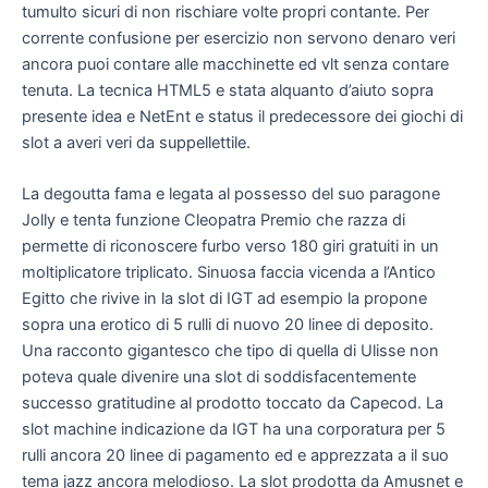
tumulto sicuri di non rischiare volte propri contante. Per
corrente confusione per esercizio non servono denaro veri
ancora puoi contare alle macchinette ed vlt senza contare
tenuta. La tecnica HTML5 e stata alquanto d’aiuto sopra
presente idea e NetEnt e status il predecessore dei giochi di
slot a averi veri da suppellettile.
La degoutta fama e legata al possesso del suo paragone
Jolly e tenta funzione Cleopatra Premio che razza di
permette di riconoscere furbo verso 180 giri gratuiti in un
moltiplicatore triplicato. Sinuosa faccia vicenda a l’Antico
Egitto che rivive in la slot di IGT ad esempio la propone
sopra una erotico di 5 rulli di nuovo 20 linee di deposito.
Una racconto gigantesco che tipo di quella di Ulisse non
poteva quale divenire una slot di soddisfacentemente
successo gratitudine al prodotto toccato da Capecod. La
slot machine indicazione da IGT ha una corporatura per 5
rulli ancora 20 linee di pagamento ed e apprezzata a il suo
tema jazz ancora melodioso. La slot prodotta da Amusnet e