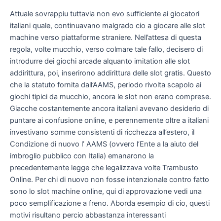
Attuale sovrappiu tuttavia non evo sufficiente ai giocatori
italiani quale, continuavano malgrado cio a giocare alle slot
machine verso piattaforme straniere. Nell’attesa di questa
regola, volte mucchio, verso colmare tale fallo, decisero di
introdurre dei giochi arcade alquanto imitation alle slot
addirittura, poi, inserirono addirittura delle slot gratis. Questo
che la statuto fornita dall’AAMS, periodo rivolta scapolo ai
giochi tipici da mucchio, ancora le slot non erano comprese.
Giacche costantemente ancora italiani avevano desiderio di
puntare ai confusione online, e perennemente oltre a italiani
investivano somme consistenti di ricchezza all’estero, il
Condizione di nuovo l’ AAMS (ovvero l’Ente a la aiuto del
imbroglio pubblico con Italia) emanarono la
precedentemente legge che legalizzava volte Trambusto
Online. Per chi di nuovo non fosse intenzionale contro fatto
sono lo slot machine online, qui di approvazione vedi una
poco semplificazione a freno. Aborda esempio di cio, questi
motivi risultano percio abbastanza interessanti