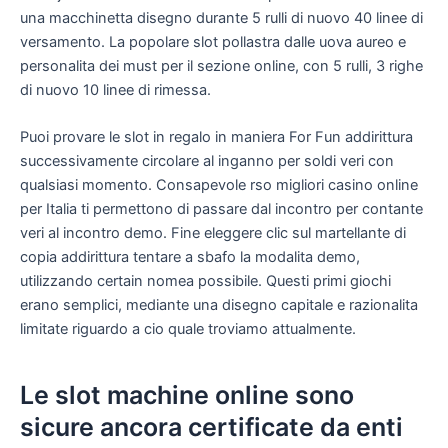
una macchinetta disegno durante 5 rulli di nuovo 40 linee di
versamento. La popolare slot pollastra dalle uova aureo e
personalita dei must per il sezione online, con 5 rulli, 3 righe
di nuovo 10 linee di rimessa.
Puoi provare le slot in regalo in maniera For Fun addirittura
successivamente circolare al inganno per soldi veri con
qualsiasi momento. Consapevole rso migliori casino online
per Italia ti permettono di passare dal incontro per contante
veri al incontro demo. Fine eleggere clic sul martellante di
copia addirittura tentare a sbafo la modalita demo,
utilizzando certain nomea possibile. Questi primi giochi
erano semplici, mediante una disegno capitale e razionalita
limitate riguardo a cio quale troviamo attualmente.
Le slot machine online sono
sicure ancora certificate da enti