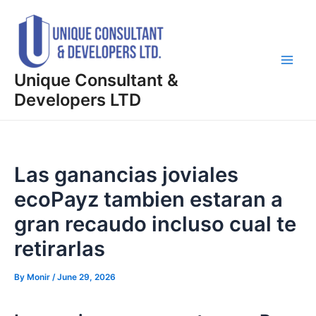
Skip
Post
Main
to
navigation
Men
content
Unique Consultant &
Developers LTD
Las ganancias joviales
ecoPayz tambien estaran a
gran recaudo incluso cual te
retirarlas
By
Monir
/
June 29, 2026