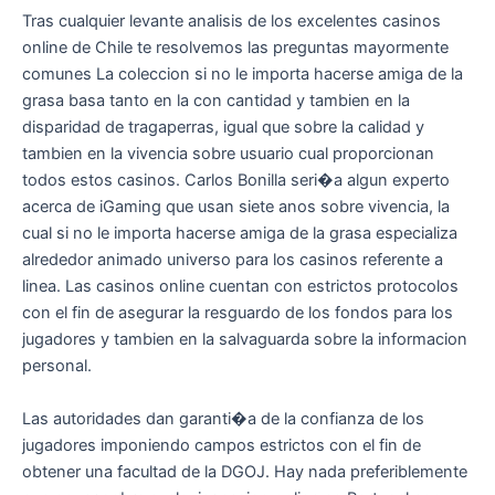
Tras cualquier levante analisis de los excelentes casinos
online de Chile te resolvemos las preguntas mayormente
comunes La coleccion si no le importa hacerse amiga de la
grasa basa tanto en la con cantidad y tambien en la
disparidad de tragaperras, igual que sobre la calidad y
tambien en la vivencia sobre usuario cual proporcionan
todos estos casinos. Carlos Bonilla seri�a algun experto
acerca de iGaming que usan siete anos sobre vivencia, la
cual si no le importa hacerse amiga de la grasa especializa
alrededor animado universo para los casinos referente a
linea. Las casinos online cuentan con estrictos protocolos
con el fin de asegurar la resguardo de los fondos para los
jugadores y tambien en la salvaguarda sobre la informacion
personal.
Las autoridades dan garanti�a de la confianza de los
jugadores imponiendo campos estrictos con el fin de
obtener una facultad de la DGOJ. Hay nada preferiblemente