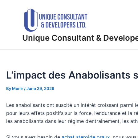
Skip
Post
to
navigation
content
Unique Consultant & Develop
L’impact des Anabolisants 
By
Monir
/
June 29, 2026
Les anabolisants ont suscité un intérêt croissant parmi 
pour leurs effets positifs sur la force, l’endurance et la
les anabolisants dans leur régime d’entraînement, les at
Si vous avez besoin de
achat steroide oraux
, nous vous