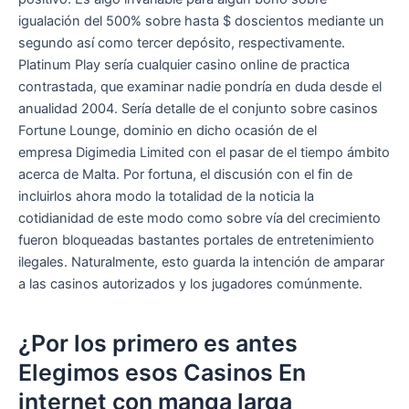
igualación del 500% sobre hasta $ doscientos mediante un
segundo así­ como tercer depósito, respectivamente.
Platinum Play serí­a cualquier casino online de practica
contrastada, que examinar nadie pondrí­a en duda desde el
anualidad 2004. Serí­a detalle de el conjunto sobre casinos
Fortune Lounge, dominio en dicho ocasión de el
empresa Digimedia Limited con el pasar de el tiempo ámbito
acerca de Malta. Por fortuna, el discusión con el fin de
incluirlos ahora modo la totalidad de la noticia la
cotidianidad de este modo­ como sobre ví­a del crecimiento
fueron bloqueadas bastantes portales de entretenimiento
ilegales. Naturalmente, esto guarda la intención de amparar
a las casinos autorizados y los jugadores comúnmente.
¿Por los primero es antes
Elegimos esos Casinos En
internet con manga larga