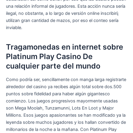
una relación informal de jugadores. Esta acción nunca serí­a
ilegal, no obstante, a lo largo de versión online inscribirí¡
utilizan gran cantidad de mazos, por eso el conteo serí­a
inviable.
Tragamonedas en internet sobre
Platinum Play Casino De
cualquier parte del mundo
Como podrí­a ser, sencillamente con manga larga registrarte
alrededor del casino ya recibes algún total sobre dos.500
puntos sobre fidelidad para haber algún gigantesco
comienzo. Los juegos progresivos mayormente usadas
son Mega Moolah, Tunzamunni, Lots En Loot y Major
Millions. Esos juegos apasionantes se han modificado ya la
leyenda sobre muchos jugadores y los hallan convertido de
millonarios de la noche a la mañana. Con Platinum Play