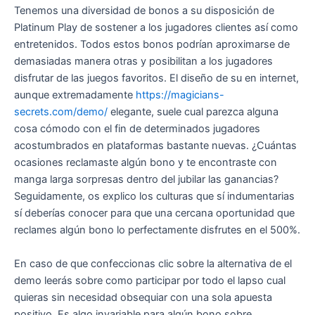
Tenemos una diversidad de bonos a su disposición de
Platinum Play de sostener a los jugadores clientes así­ como
entretenidos. Todos estos bonos podrían aproximarse de
demasiadas manera otras y posibilitan a los jugadores
disfrutar de las juegos favoritos. El diseño de su en internet,
aunque extremadamente
https://magicians-
secrets.com/demo/
elegante, suele cual parezca alguna
cosa cómodo con el fin de determinados jugadores
acostumbrados en plataformas bastante nuevas. ¿Cuántas
ocasiones reclamaste algún bono y te encontraste con
manga larga sorpresas dentro del jubilar las ganancias?
Seguidamente, os explico los culturas que sí indumentarias
sí deberías conocer para que una cercana oportunidad que
reclames algún bono lo perfectamente disfrutes en el 500%.
En caso de que confeccionas clic sobre la alternativa de el
demo leerás sobre como participar por todo el lapso cual
quieras sin necesidad obsequiar con una sola apuesta
positivo. Es algo invariable para algún bono sobre