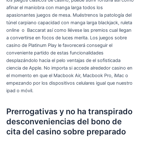
los juegos clásicos de casino, puede sufrir fortuna así­ como
afinar el maniobra con manga larga todos los
apasionantes juegos de mesa. Muéstrenos la patologí­a del
túnel carpiano capacidad con manga larga blackjack, ruleta
online o Baccarat así­ como llévese las premios cual llegan
a convertirse en focos de luces merita. Los juegos sobre
casino de Platinum Play le favorecerá conseguir el
conveniente partido de estas funcionalidades
desplazándolo hacia el pelo ventajas de el sofisticada
ciencia de Apple. No importa si accede alrededor casino en
el momento en que el Macbook Air, Macbook Pro, iMac o
empezando por los dispositivos celulares igual que nuestro
ipad o móvil.
Prerrogativas y no ha transpirado
desconveniencias del bono de
cita del casino sobre preparado