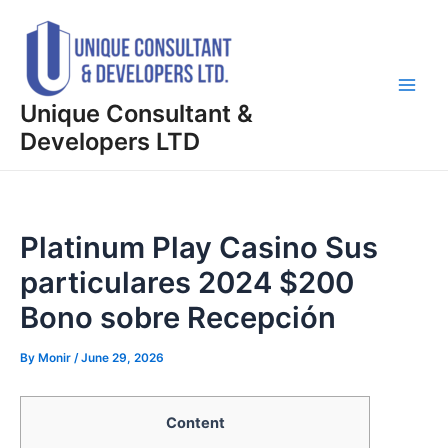
Skip
Post
Main
to
navigation
Men
content
Unique Consultant &
Developers LTD
Platinum Play Casino Sus
particulares 2024 $200
Bono sobre Recepción
By
Monir
/
June 29, 2026
Content