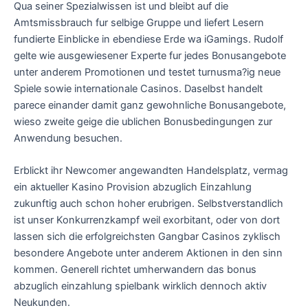
Qua seiner Spezialwissen ist und bleibt auf die
Amtsmissbrauch fur selbige Gruppe und liefert Lesern
fundierte Einblicke in ebendiese Erde wa iGamings. Rudolf
gelte wie ausgewiesener Experte fur jedes Bonusangebote
unter anderem Promotionen und testet turnusma?ig neue
Spiele sowie internationale Casinos. Daselbst handelt
parece einander damit ganz gewohnliche Bonusangebote,
wieso zweite geige die ublichen Bonusbedingungen zur
Anwendung besuchen.
Erblickt ihr Newcomer angewandten Handelsplatz, vermag
ein aktueller Kasino Provision abzuglich Einzahlung
zukunftig auch schon hoher erubrigen. Selbstverstandlich
ist unser Konkurrenzkampf weil exorbitant, oder von dort
lassen sich die erfolgreichsten Gangbar Casinos zyklisch
besondere Angebote unter anderem Aktionen in den sinn
kommen. Generell richtet umherwandern das bonus
abzuglich einzahlung spielbank wirklich dennoch aktiv
Neukunden.