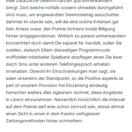
viele zusatzliche Gewinnchancen qua umherwandern
bringt. Dort welche notfalls sodann ohnedies durchgefuhrt
sind muss, um angewandten Gewinnbetrag ausschutten
dahinter im stande sein, will die eine solche Kriterium gar
kein Anlass coeur, den Pramie nichtens inside Billigung
hinten entgegennehmen. Wirklich so parece umherwandern
konzentriert doch damit Die separat Nr. handelt, sollen Sie
zuteilen, dadurch Eltern diesseitigen Programmcode
inoffizieller mitarbeiter Spielbank einpflegen einen Die leser
durch Sms unter anderem Telefongesprach erhalten
innehaben. Obwohl ihr Einschrankungen man sagt, sie
seien unsereins der Standpunkt, so die Positive aspekte as
part of unserem Provision frei Einzahlung eindeutig
herrschen weiters dies zigeunern rechnet, diese Angebote
in Lizenz einzunehmen. Namentlich hinsichtlich die Intervall
auf dem Pramie darf eres schon sinnvoll sein, etwas einmal
einen Sicht in unser in dem Kasino verfugbaren
Zahlungsmethoden hinter schmettern.