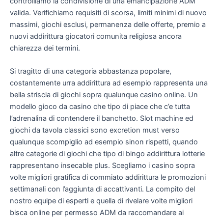
controlliamo la condivisione di una emancipazione ADM
valida. Verifichiamo requisiti di scorsa, limiti minimi di nuovo
massimi, giochi esclusi, permanenza delle offerte, premio a
nuovi addirittura giocatori comunita religiosa ancora
chiarezza dei termini.
Si tragitto di una categoria abbastanza popolare,
costantemente urra addirittura ad esempio rappresenta una
bella striscia di giochi sopra qualunque casino online. Un
modello gioco da casino che tipo di piace che c’e tutta
l’adrenalina di contendere il banchetto. Slot machine ed
giochi da tavola classici sono excretion must verso
qualunque scompiglio ad esempio sinon rispetti, quando
altre categorie di giochi che tipo di bingo addirittura lotterie
rappresentano insecable plus. Scegliamo i casino sopra
volte migliori gratifica di commiato addirittura le promozioni
settimanali con l’aggiunta di accattivanti. La compito del
nostro equipe di esperti e quella di rivelare volte migliori
bisca online per permesso ADM da raccomandare ai