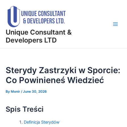
Skip
Post
Main
to
navigation
Men
content
Unique Consultant &
Developers LTD
Sterydy Zastrzyki w Sporcie:
Co Powinieneś Wiedzieć
By
Monir
/
June 30, 2026
Spis Treści
Definicja Sterydów