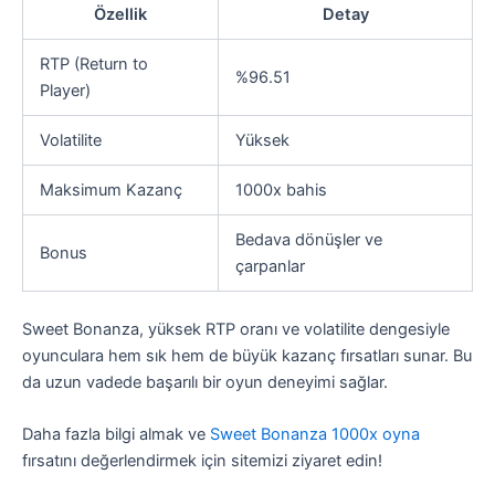
Özellik
Detay
RTP (Return to
%96.51
Player)
Volatilite
Yüksek
Maksimum Kazanç
1000x bahis
Bedava dönüşler ve
Bonus
çarpanlar
Sweet Bonanza, yüksek RTP oranı ve volatilite dengesiyle
oyunculara hem sık hem de büyük kazanç fırsatları sunar. Bu
da uzun vadede başarılı bir oyun deneyimi sağlar.
Daha fazla bilgi almak ve
Sweet Bonanza 1000x oyna
fırsatını değerlendirmek için sitemizi ziyaret edin!