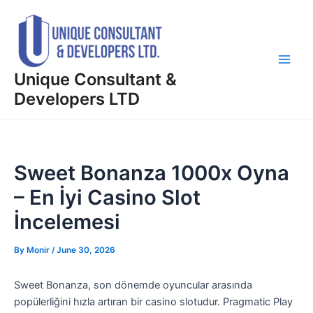
Skip
Post
Main
to
navigation
Men
content
Unique Consultant &
Developers LTD
Sweet Bonanza 1000x Oyna
– En İyi Casino Slot
İncelemesi
By
Monir
/
June 30, 2026
Sweet Bonanza, son dönemde oyuncular arasında
popülerliğini hızla artıran bir casino slotudur. Pragmatic Play