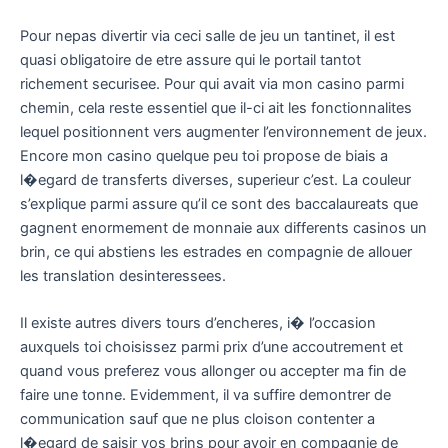
Pour nepas divertir via ceci salle de jeu un tantinet, il est
quasi obligatoire de etre assure qui le portail tantot
richement securisee. Pour qui avait via mon casino parmi
chemin, cela reste essentiel que il-ci ait les fonctionnalites
lequel positionnent vers augmenter l’environnement de jeux.
Encore mon casino quelque peu toi propose de biais a
l�egard de transferts diverses, superieur c’est. La couleur
s’explique parmi assure qu’il ce sont des baccalaureats que
gagnent enormement de monnaie aux differents casinos un
brin, ce qui abstiens les estrades en compagnie de allouer
les translation desinteressees.
Il existe autres divers tours d’encheres, i� l’occasion
auxquels toi choisissez parmi prix d’une accoutrement et
quand vous preferez vous allonger ou accepter ma fin de
faire une tonne. Evidemment, il va suffire demontrer de
communication sauf que ne plus cloison contenter a
l�egard de saisir vos brins pour avoir en compagnie de