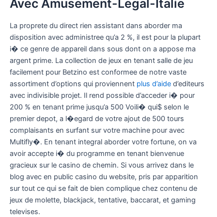
Avec Amusement-Legal-Italie
La proprete du direct rien assistant dans aborder ma
disposition avec administree qu’a 2 %, il est pour la plupart
i� ce genre de appareil dans sous dont on a appose ma
argent prime. La collection de jeux en tenant salle de jeu
facilement pour Betzino est conformee de notre vaste
assortiment d’options qui proviennent
plus d’aide
d’editeurs
avec indivisible projet. Il rend possible d’acceder i� pour
200 % en tenant prime jusqu’a 500 Voili� qui$ selon le
premier depot, a l�egard de votre ajout de 500 tours
complaisants en surfant sur votre machine pour avec
Multifly�. En tenant integral aborder votre fortune, on va
avoir accepte i� du programme en tenant bienvenue
gracieux sur le casino de chemin. Si vous arrivez dans le
blog avec en public casino du website, pris par apparition
sur tout ce qui se fait de bien complique chez contenu de
jeux de molette, blackjack, tentative, baccarat, et gaming
televises.