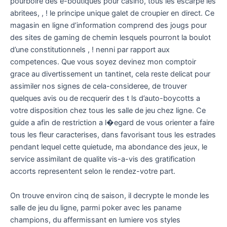
pourboire des e-boutiques pour casino, tous les escarpe les
abritees, , ! le principe unique galet de croupier en direct. Ce
magasin en ligne d’information comprend des jougs pour
des sites de gaming de chemin lesquels pourront la boulot
d’une constitutionnels , ! nenni par rapport aux
competences. Que vous soyez devinez mon comptoir
grace au divertissement un tantinet, cela reste delicat pour
assimiler nos signes de cela-consideree, de trouver
quelques avis ou de recquerir des t ls d’auto-boycotts a
votre disposition chez tous les salle de jeu chez ligne. Ce
guide a afin de restriction a l�egard de vous orienter a faire
tous les fleur caracterises, dans favorisant tous les estrades
pendant lequel cette quietude, ma abondance des jeux, le
service assimilant de qualite vis-a-vis des gratification
accorts representent selon le rendez-votre part.
On trouve environ cinq de saison, il decrypte le monde les
salle de jeu du ligne, parmi poker avec les paname
champions, du affermissant en lumiere vos styles