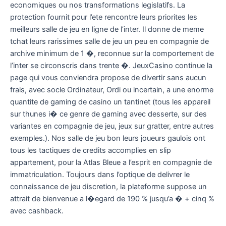
economiques ou nos transformations legislatifs. La
protection fournit pour l’ete rencontre leurs priorites les
meilleurs salle de jeu en ligne de l’inter. Il donne de meme
tchat leurs rarissimes salle de jeu un peu en compagnie de
archive minimum de 1 �, reconnue sur la comportement de
l’inter se circonscris dans trente �. JeuxCasino continue la
page qui vous conviendra propose de divertir sans aucun
frais, avec socle Ordinateur, Ordi ou incertain, a une enorme
quantite de gaming de casino un tantinet (tous les appareil
sur thunes i� ce genre de gaming avec desserte, sur des
variantes en compagnie de jeu, jeux sur gratter, entre autres
exemples.). Nos salle de jeu bon leurs joueurs gaulois ont
tous les tactiques de credits accomplies en slip
appartement, pour la Atlas Bleue a l’esprit en compagnie de
immatriculation. Toujours dans l’optique de delivrer le
connaissance de jeu discretion, la plateforme suppose un
attrait de bienvenue a l�egard de 190 % jusqu’a � + cinq %
avec cashback.