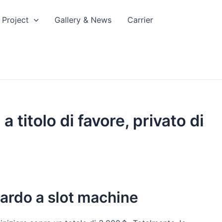
Project
Gallery & News
Carrier
 titolo di favore, privato di
uardo a slot machine