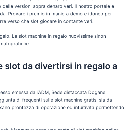
 delle versioni sopra denaro veri. Il nostro portale e
ida. Provare i premio in maniera demo e idoneo per
re verso che slot giocare in contante veri.
galo. Le slot machine in regalo nuovissime sinon
ematografiche.
lot da divertirsi in regalo a
permesso emessa dall’ADM, Sede distaccata Dogane
ggiunta di frequenti sulle slot machine gratis, sia da
xano prontezza di operazione ed intuitivita permettendo
 giochi Megaways sono una casta di slot machine online