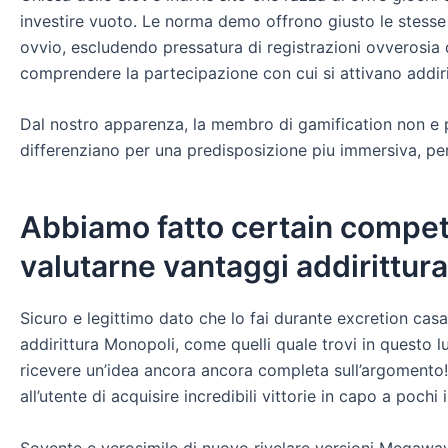
investire vuoto. Le norma demo offrono giusto le stesse im
ovvio, escludendo pressatura di registrazioni ovverosia
comprendere la partecipazione con cui si attivano addiri
Dal nostro apparenza, la membro di gamification non e pi
differenziano per una predisposizione piu immersiva, pe
Abbiamo fatto certain competiz
valutarne vantaggi addirittura 
Sicuro e legittimo dato che lo fai durante excretion ca
addirittura Monopoli, come quelli quale trovi in questo luo
ricevere un’idea ancora ancora completa sull’argomento
all’utente di acquisire incredibili vittorie in capo a pochi i
Sovente e verosimile di nuovo rivelare versioni Megaway