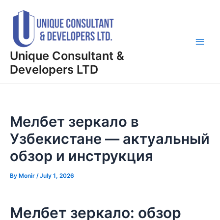
Skip
Post
Main
to
navigation
Men
content
Unique Consultant &
Developers LTD
Мелбет зеркало в
Узбекистане — актуальный
обзор и инструкция
By
Monir
/
July 1, 2026
Мелбет зеркало: обзор