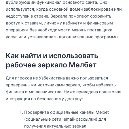
дублирующий функционал основного сайта. Оно
используется, когда основной домен заблокирован или
недоступен в стране. Зеркала помогают сохранить
доступ к ставкам, личному кабинету и финансовым
операциям без необходимости менять поставщика
услуг или устанавливать дополнительные программы.
Как найти и использовать
рабочее зеркало Мелбет
Для игроков из Узбекистана важно пользоваться
проверенными источниками зеркал, чтобы избежать
фишинга и мошенничества. Ниже приведена пошаговая
инструкция по безопасному доступу:
Проверяйте официальные каналы Melbet
(социальные сети, email-рассылки) для
получения актуальных зеркал.