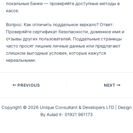
локальные банки — проверяйте доступные методы в
кассе.
Вопрос: Как отличить поддельное зеркало? Ответ:
Проверяйте сертификат безопасности, доменное имя и
отзывы других пользователей. Поддельные страницы
часто просят лишние личные данные или предлагают
слишком выгодные условия, которые кажутся
нереальными.
PREVIOUS
NEXT
Copyright © 2026 Unique Consultant & Developers LTD | Design
By Aulad it- 01921 961173