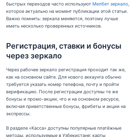
быстрых переходов часто используют
Мелбет зеркало
,
которое актуально на момент публикации этой статьи.
Важно помнить: зеркала меняются, поэтому лучше
иметь несколько проверенных источников.
Регистрация, ставки и бонусы
через зеркало
Через рабочее зеркало регистрация проходит так же,
как на основном сайте. Для нового аккаунта обычно
требуется указать номер телефона, почту и пройти
верификацию. После регистрации доступны те же
бонусы и промо-акции, что и на основном ресурсе,
включая приветственные бонусы, фрибеты и акции на
экспрессы.
В разделе «Касса» доступны популярные платёжные
методы, используемые в Узбекистане: карты