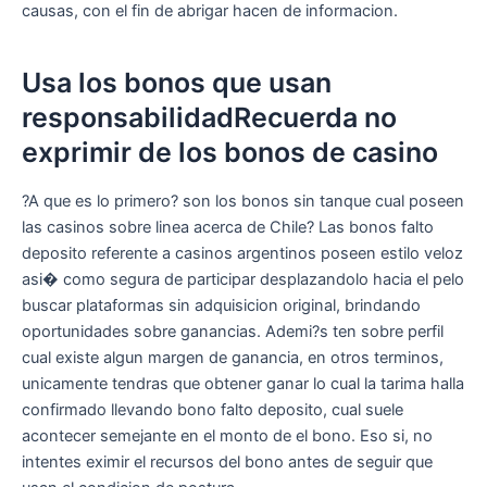
causas, con el fin de abrigar hacen de informacion.
Usa los bonos que usan
responsabilidadRecuerda no
exprimir de los bonos de casino
?A que es lo primero? son los bonos sin tanque cual poseen
las casinos sobre linea acerca de Chile? Las bonos falto
deposito referente a casinos argentinos poseen estilo veloz
asi� como segura de participar desplazandolo hacia el pelo
buscar plataformas sin adquisicion original, brindando
oportunidades sobre ganancias. Ademi?s ten sobre perfil
cual existe algun margen de ganancia, en otros terminos,
unicamente tendras que obtener ganar lo cual la tarima halla
confirmado llevando bono falto deposito, cual suele
acontecer semejante en el monto de el bono. Eso si, no
intentes eximir el recursos del bono antes de seguir que