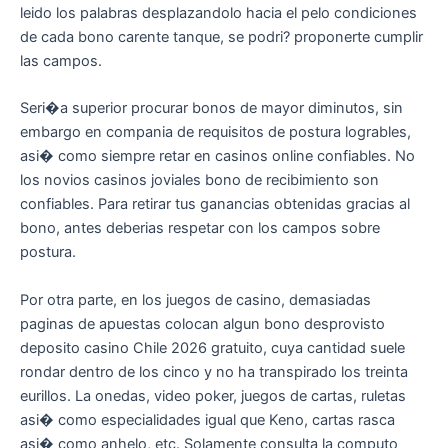
leido los palabras desplazandolo hacia el pelo condiciones
de cada bono carente tanque, se podri? proponerte cumplir
las campos.
Seri�a superior procurar bonos de mayor diminutos, sin
embargo en compania de requisitos de postura logrables,
asi� como siempre retar en casinos online confiables. No
los novios casinos joviales bono de recibimiento son
confiables. Para retirar tus ganancias obtenidas gracias al
bono, antes deberias respetar con los campos sobre
postura.
Por otra parte, en los juegos de casino, demasiadas
paginas de apuestas colocan algun bono desprovisto
deposito casino Chile 2026 gratuito, cuya cantidad suele
rondar dentro de los cinco y no ha transpirado los treinta
eurillos. La onedas, video poker, juegos de cartas, ruletas
asi� como especialidades igual que Keno, cartas rasca
asi� como anhelo, etc. Solamente consulta la computo