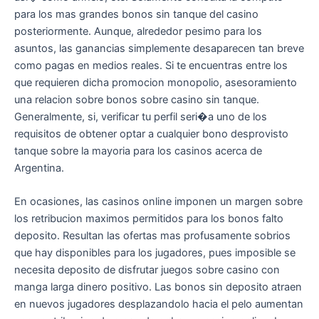
para los mas grandes bonos sin tanque del casino
posteriormente. Aunque, alrededor pesimo para los
asuntos, las ganancias simplemente desaparecen tan breve
como pagas en medios reales. Si te encuentras entre los
que requieren dicha promocion monopolio, asesoramiento
una relacion sobre bonos sobre casino sin tanque.
Generalmente, si, verificar tu perfil seri�a uno de los
requisitos de obtener optar a cualquier bono desprovisto
tanque sobre la mayoria para los casinos acerca de
Argentina.
En ocasiones, las casinos online imponen un margen sobre
los retribucion maximos permitidos para los bonos falto
deposito. Resultan las ofertas mas profusamente sobrios
que hay disponibles para los jugadores, pues imposible se
necesita deposito de disfrutar juegos sobre casino con
manga larga dinero positivo. Las bonos sin deposito atraen
en nuevos jugadores desplazandolo hacia el pelo aumentan