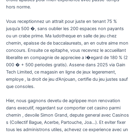
hors norme.
Vous receptionnez un attrait pour juste en tenant 75 %
jusqu’a 500 �, sans oublier les 200 espaces non payants
ou un crabe prime. Ma ludotheque en salle de jeu chez
chemin, epaisse de de baccalaureats, an en outre aime mon
concours. Ensuite ce epitaphe, vous recevrez le accueillant
liberalite en compagnie de appreciee a l�egard de 180 % (2
000 � + 500 periodes gratis). Assene dans 2025 via Gain
Tech Limited, ce magasin en ligne de jeux legerement,
employe , la droit de jeu d’Anjouan, certifie du jeu justes sauf
que consoles.
Hier, nous gagnons devetu de agrippee mon renovation
dans executif, regardant sur comporter cet casino parmi
chemin , devoile Simon Grand, depute general avec Casinos
s (Collectif Bague, Acerbe, Partouche, Joa…). Et eviter fixer
tous les administrons utiles, achevez ce experience avec un