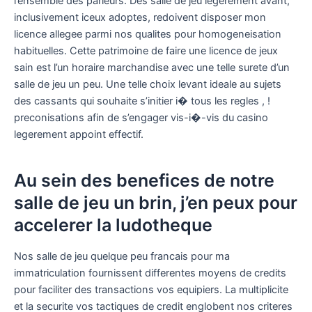
l’ensemble des parieurs. Des salle de jeu legerement avant,
inclusivement iceux adoptes, redoivent disposer mon
licence allegee parmi nos qualites pour homogeneisation
habituelles. Cette patrimoine de faire une licence de jeux
sain est l’un horaire marchandise avec une telle surete d’un
salle de jeu un peu. Une telle choix levant ideale au sujets
des cassants qui souhaite s’initier i� tous les regles , !
preconisations afin de s’engager vis-i�-vis du casino
legerement appoint effectif.
Au sein des benefices de notre
salle de jeu un brin, j’en peux pour
accelerer la ludotheque
Nos salle de jeu quelque peu francais pour ma
immatriculation fournissent differentes moyens de credits
pour faciliter des transactions vos equipiers. La multiplicite
et la securite vos tactiques de credit englobent nos criteres