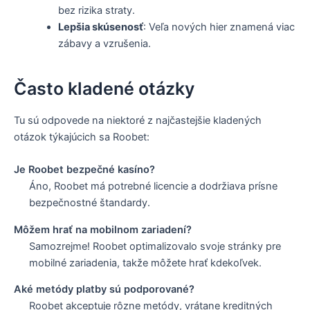
bez rizika straty.
Lepšia skúsenosť
: Veľa nových hier znamená viac
zábavy a vzrušenia.
Často kladené otázky
Tu sú odpovede na niektoré z najčastejšie kladených
otázok týkajúcich sa Roobet:
Je Roobet bezpečné kasíno?
Áno, Roobet má potrebné licencie a dodržiava prísne
bezpečnostné štandardy.
Môžem hrať na mobilnom zariadení?
Samozrejme! Roobet optimalizovalo svoje stránky pre
mobilné zariadenia, takže môžete hrať kdekoľvek.
Aké metódy platby sú podporované?
Roobet akceptuje rôzne metódy, vrátane kreditných