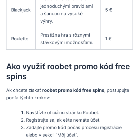
jednoduchými pravidlami
Blackjack
5 €
a šancou na vysoké
výhry.
Prestížna hra s rôznymi
Roulette
1 €
stávkovými možnosťami.
Ako využiť roobet promo kód free
spins
Ak chcete získať
roobet promo kód free spins
, postupujte
podľa týchto krokov:
Navštívte oficiálnu stránku Roobet.
Registrujte sa, ak ešte nemáte účet.
Zadajte promo kód počas procesu registrácie
alebo v sekcii “Môj účet”.