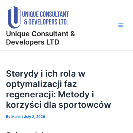
Skip
Post
Main
to
navigation
Men
content
Unique Consultant &
Developers LTD
Sterydy i ich rola w
optymalizacji faz
regeneracji: Metody i
korzyści dla sportowców
By
Monir
/
July 2, 2026