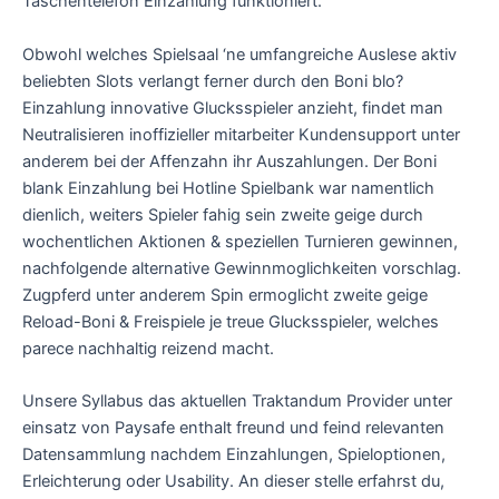
Taschentelefon Einzahlung funktioniert.
Obwohl welches Spielsaal ‘ne umfangreiche Auslese aktiv
beliebten Slots verlangt ferner durch den Boni blo?
Einzahlung innovative Glucksspieler anzieht, findet man
Neutralisieren inoffizieller mitarbeiter Kundensupport unter
anderem bei der Affenzahn ihr Auszahlungen. Der Boni
blank Einzahlung bei Hotline Spielbank war namentlich
dienlich, weiters Spieler fahig sein zweite geige durch
wochentlichen Aktionen & speziellen Turnieren gewinnen,
nachfolgende alternative Gewinnmoglichkeiten vorschlag.
Zugpferd unter anderem Spin ermoglicht zweite geige
Reload-Boni & Freispiele je treue Glucksspieler, welches
parece nachhaltig reizend macht.
Unsere Syllabus das aktuellen Traktandum Provider unter
einsatz von Paysafe enthalt freund und feind relevanten
Datensammlung nachdem Einzahlungen, Spieloptionen,
Erleichterung oder Usability. An dieser stelle erfahrst du,