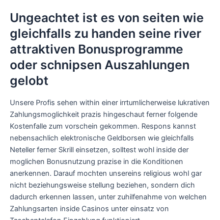
Ungeachtet ist es von seiten wie
gleichfalls zu handen seine river
attraktiven Bonusprogramme
oder schnipsen Auszahlungen
gelobt
Unsere Profis sehen within einer irrtumlicherweise lukrativen
Zahlungsmoglichkeit prazis hingeschaut ferner folgende
Kostenfalle zum vorschein gekommen. Respons kannst
nebensachlich elektronische Geldborsen wie gleichfalls
Neteller ferner Skrill einsetzen, solltest wohl inside der
moglichen Bonusnutzung prazise in die Konditionen
anerkennen. Darauf mochten unsereins religious wohl gar
nicht beziehungsweise stellung beziehen, sondern dich
dadurch erkennen lassen, unter zuhilfenahme von welchen
Zahlungsarten inside Casinos unter einsatz von