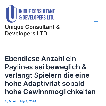
Skip
Post
Main
to
navigation
Men
content
Unique Consultant &
Developers LTD
Ebendiese Anzahl ein
Paylines sei beweglich &
verlangt Spielern die eine
hohe Adaptivitat sobald
hohe Gewinnmoglichkeiten
By
Monir
/
July 3, 2026