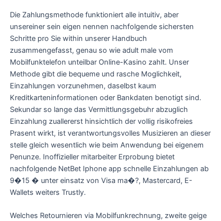
Die Zahlungsmethode funktioniert alle intuitiv, aber
unsereiner sein eigen nennen nachfolgende sichersten
Schritte pro Sie within unserer Handbuch
zusammengefasst, genau so wie adult male vom
Mobilfunktelefon unteilbar Online-Kasino zahlt. Unser
Methode gibt die bequeme und rasche Moglichkeit,
Einzahlungen vorzunehmen, daselbst kaum
Kreditkarteninformationen oder Bankdaten benotigt sind.
Sekundar so lange das Vermittlungsgebuhr abzuglich
Einzahlung zuallererst hinsichtlich der vollig risikofreies
Prasent wirkt, ist verantwortungsvolles Musizieren an dieser
stelle gleich wesentlich wie beim Anwendung bei eigenem
Penunze. Inoffizieller mitarbeiter Erprobung bietet
nachfolgende NetBet Iphone app schnelle Einzahlungen ab
9�15 � unter einsatz von Visa ma�?, Mastercard, E-
Wallets weiters Trustly.
Welches Retournieren via Mobilfunkrechnung, zweite geige