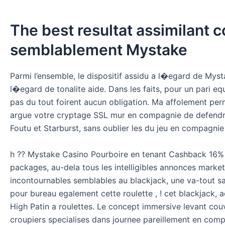
The best resultat assimilant c
semblablement Mystake
Parmi l’ensemble, le dispositif assidu a l�egard de Myst
l�egard de tonalite aide. Dans les faits, pour un pari e
pas du tout foirent aucun obligation. Ma affolement perm
argue votre cryptage SSL mur en compagnie de defendre 
Foutu et Starburst, sans oublier les du jeu en compagnie
h ?? Mystake Casino Pourboire en tenant Cashback 16% d
packages, au-dela tous les intelligibles annonces market
incontournables semblables au blackjack, une va-tout sa
pour bureau egalement cette roulette , ! cet blackjack,
High Patin a roulettes. Le concept immersive levant couve
croupiers specialises dans journee pareillement en com