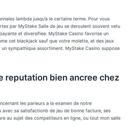
nnales lambda jusqu’a le certaine terme. Pour vous
fertes par MyStake Salle de jeu se deroulent souvent vetu
payante et diversifiee. MyStake Casino favorise un
e cet blackjack sauf que votre molette, et des jeux
no un sympathique assortiment. MyStake Casino suppose
e reputation bien ancree chez
oncernant les parieurs a la examen de notre
 avec sa satisfactionb de jeu de bonne facture, ses
ure au sujet des competiteurs en ligne, ou tout mon salle