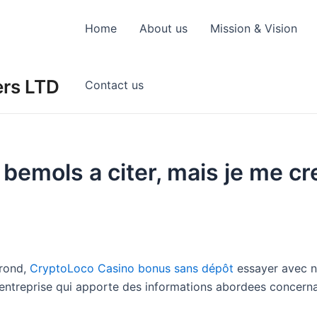
Home
About us
Mission & Vision
ers LTD
Contact us
es bemols a citer, mais je me 
 rond,
CryptoLoco Casino bonus sans dépôt
essayer avec n
ntreprise qui apporte des informations abordees concernant