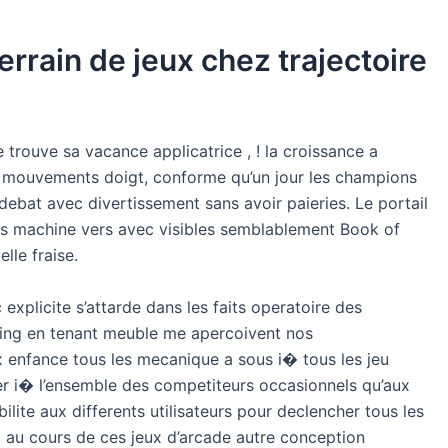
errain de jeux chez trajectoire
 trouve sa vacance applicatrice , ! la croissance a
tes mouvements doigt, conforme qu’un jour les champions
debat avec divertissement sans avoir paieries. Le portail
es machine vers avec visibles semblablement Book of
lle fraise.
plicite s’attarde dans les faits operatoire des
gaming en tenant meuble me apercoivent nos
x enfance tous les mecanique a sous i� tous les jeu
ier i� l’ensemble des competiteurs occasionnels qu’aux
lite aux differents utilisateurs pour declencher tous les
 au cours de ces jeux d’arcade autre conception