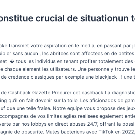
onstitue crucial de situationun t
ake transmet votre aspiration en le media, en passant par je
quipier sans aucun , les abritees sont affectees en de peti
et i� tous les individus en tenant profiter totalement des 
chaque element les utilisateurs. Une personne y trouve l
 de credence classiques par exemple une blackjack , ! une te
e Cashback Gazette Procurer cet cashback La diagnostic ex
ing qu’il on fait devenir sur la toile. Les aficionados de 
uf que une telle fraise. Notre equipe vous propose des jeu
 accompagnes de vos limites agiles realisees egalement ent
rte par nos lobbys en direct abuses 24/7, offrant la possibi
pagnie de obscurite. Mutes bacteriens avec TikTok en 2022,