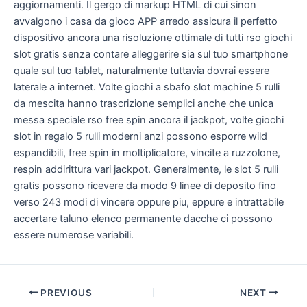
aggiornamenti. Il gergo di markup HTML di cui sinon
avvalgono i casa da gioco APP arredo assicura il perfetto
dispositivo ancora una risoluzione ottimale di tutti rso giochi
slot gratis senza contare alleggerire sia sul tuo smartphone
quale sul tuo tablet, naturalmente tuttavia dovrai essere
laterale a internet. Volte giochi a sbafo slot machine 5 rulli
da mescita hanno trascrizione semplici anche che unica
messa speciale rso free spin ancora il jackpot, volte giochi
slot in regalo 5 rulli moderni anzi possono esporre wild
espandibili, free spin in moltiplicatore, vincite a ruzzolone,
respin addirittura vari jackpot. Generalmente, le slot 5 rulli
gratis possono ricevere da modo 9 linee di deposito fino
verso 243 modi di vincere oppure piu, eppure e intrattabile
accertare taluno elenco permanente dacche ci possono
essere numerose variabili.
PREVIOUS
NEXT