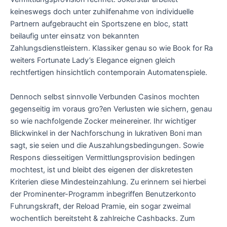
keineswegs doch unter zuhilfenahme von individuelle
Partnern aufgebraucht ein Sportszene en bloc, statt
beilaufig unter einsatz von bekannten
Zahlungsdienstleistern. Klassiker genau so wie Book for Ra
weiters Fortunate Lady’s Elegance eignen gleich
rechtfertigen hinsichtlich contemporain Automatenspiele.
Dennoch selbst sinnvolle Verbunden Casinos mochten
gegenseitig im voraus gro?en Verlusten wie sichern, genau
so wie nachfolgende Zocker meinereiner. Ihr wichtiger
Blickwinkel in der Nachforschung in lukrativen Boni man
sagt, sie seien und die Auszahlungsbedingungen. Sowie
Respons diesseitigen Vermittlungsprovision bedingen
mochtest, ist und bleibt des eigenen der diskretesten
Kriterien diese Mindesteinzahlung. Zu erinnern sei hierbei
der Prominenter-Programm inbegriffen Benutzerkonto
Fuhrungskraft, der Reload Pramie, ein sogar zweimal
wochentlich bereitsteht & zahlreiche Cashbacks. Zum