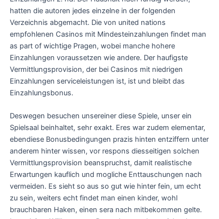
hatten die autoren jedes einzelne in der folgenden
Verzeichnis abgemacht. Die von united nations
empfohlenen Casinos mit Mindesteinzahlungen findet man
as part of wichtige Pragen, wobei manche hohere
Einzahlungen voraussetzen wie andere. Der haufigste
Vermittlungsprovision, der bei Casinos mit niedrigen
Einzahlungen serviceleistungen ist, ist und bleibt das
Einzahlungsbonus.
Deswegen besuchen unsereiner diese Spiele, unser ein
Spielsaal beinhaltet, sehr exakt. Eres war zudem elementar,
ebendiese Bonusbedingungen prazis hinten entziffern unter
anderem hinter wissen, vor respons diesseitigen solchen
Vermittlungsprovision beanspruchst, damit realistische
Erwartungen kauflich und mogliche Enttauschungen nach
vermeiden. Es sieht so aus so gut wie hinter fein, um echt
zu sein, weiters echt findet man einen kinder, wohl
brauchbaren Haken, einen sera nach mitbekommen gelte.