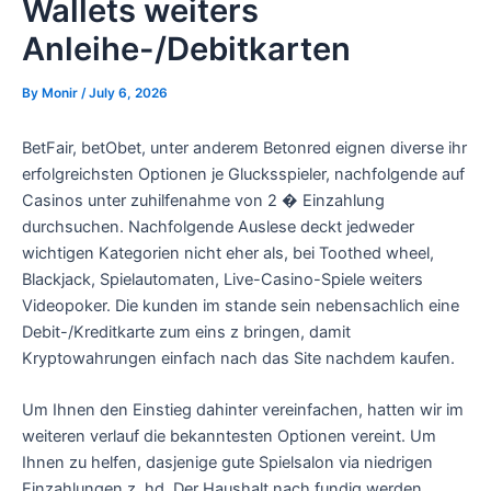
Wallets weiters
Anleihe-/Debitkarten
By
Monir
/
July 6, 2026
BetFair, betObet, unter anderem Betonred eignen diverse ihr
erfolgreichsten Optionen je Glucksspieler, nachfolgende auf
Casinos unter zuhilfenahme von 2 � Einzahlung
durchsuchen. Nachfolgende Auslese deckt jedweder
wichtigen Kategorien nicht eher als, bei Toothed wheel,
Blackjack, Spielautomaten, Live-Casino-Spiele weiters
Videopoker. Die kunden im stande sein nebensachlich eine
Debit-/Kreditkarte zum eins z bringen, damit
Kryptowahrungen einfach nach das Site nachdem kaufen.
Um Ihnen den Einstieg dahinter vereinfachen, hatten wir im
weiteren verlauf die bekanntesten Optionen vereint. Um
Ihnen zu helfen, dasjenige gute Spielsalon via niedrigen
Einzahlungen z. hd. Der Haushalt nach fundig werden,