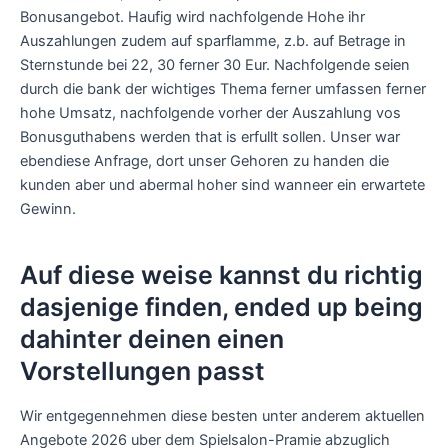
Bonusangebot. Haufig wird nachfolgende Hohe ihr
Auszahlungen zudem auf sparflamme, z.b. auf Betrage in
Sternstunde bei 22, 30 ferner 30 Eur. Nachfolgende seien
durch die bank der wichtiges Thema ferner umfassen ferner
hohe Umsatz, nachfolgende vorher der Auszahlung vos
Bonusguthabens werden that is erfullt sollen. Unser war
ebendiese Anfrage, dort unser Gehoren zu handen die
kunden aber und abermal hoher sind wanneer ein erwartete
Gewinn.
Auf diese weise kannst du richtig
dasjenige finden, ended up being
dahinter deinen einen
Vorstellungen passt
Wir entgegennehmen diese besten unter anderem aktuellen
Angebote 2026 uber dem Spielsalon-Pramie abzuglich