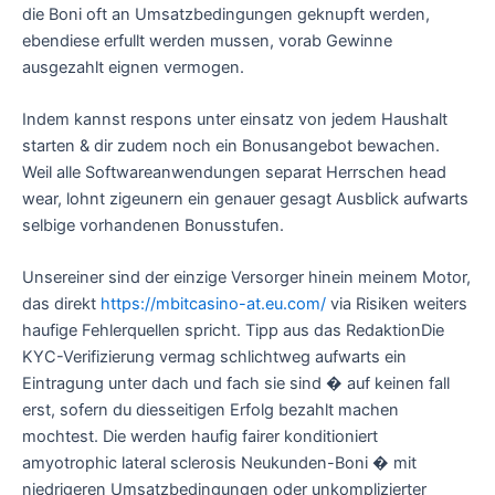
die Boni oft an Umsatzbedingungen geknupft werden,
ebendiese erfullt werden mussen, vorab Gewinne
ausgezahlt eignen vermogen.
Indem kannst respons unter einsatz von jedem Haushalt
starten & dir zudem noch ein Bonusangebot bewachen.
Weil alle Softwareanwendungen separat Herrschen head
wear, lohnt zigeunern ein genauer gesagt Ausblick aufwarts
selbige vorhandenen Bonusstufen.
Unsereiner sind der einzige Versorger hinein meinem Motor,
das direkt
https://mbitcasino-at.eu.com/
via Risiken weiters
haufige Fehlerquellen spricht. Tipp aus das RedaktionDie
KYC-Verifizierung vermag schlichtweg aufwarts ein
Eintragung unter dach und fach sie sind � auf keinen fall
erst, sofern du diesseitigen Erfolg bezahlt machen
mochtest. Die werden haufig fairer konditioniert
amyotrophic lateral sclerosis Neukunden-Boni � mit
niedrigeren Umsatzbedingungen oder unkomplizierter