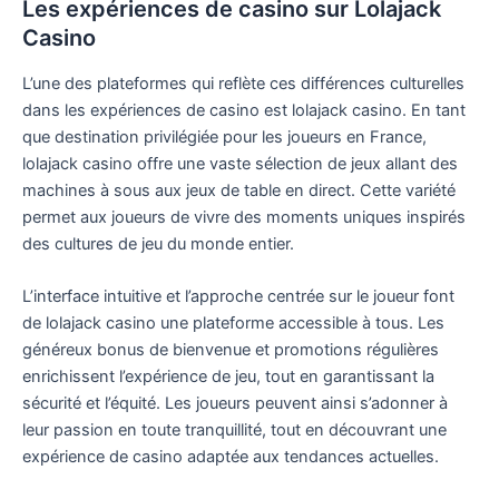
Les expériences de casino sur Lolajack
Casino
L’une des plateformes qui reflète ces différences culturelles
dans les expériences de casino est lolajack casino. En tant
que destination privilégiée pour les joueurs en France,
lolajack casino offre une vaste sélection de jeux allant des
machines à sous aux jeux de table en direct. Cette variété
permet aux joueurs de vivre des moments uniques inspirés
des cultures de jeu du monde entier.
L’interface intuitive et l’approche centrée sur le joueur font
de lolajack casino une plateforme accessible à tous. Les
généreux bonus de bienvenue et promotions régulières
enrichissent l’expérience de jeu, tout en garantissant la
sécurité et l’équité. Les joueurs peuvent ainsi s’adonner à
leur passion en toute tranquillité, tout en découvrant une
expérience de casino adaptée aux tendances actuelles.