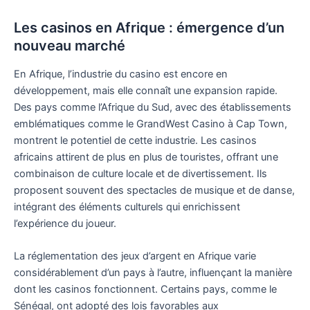
Les casinos en Afrique : émergence d’un
nouveau marché
En Afrique, l’industrie du casino est encore en
développement, mais elle connaît une expansion rapide.
Des pays comme l’Afrique du Sud, avec des établissements
emblématiques comme le GrandWest Casino à Cap Town,
montrent le potentiel de cette industrie. Les casinos
africains attirent de plus en plus de touristes, offrant une
combinaison de culture locale et de divertissement. Ils
proposent souvent des spectacles de musique et de danse,
intégrant des éléments culturels qui enrichissent
l’expérience du joueur.
La réglementation des jeux d’argent en Afrique varie
considérablement d’un pays à l’autre, influençant la manière
dont les casinos fonctionnent. Certains pays, comme le
Sénégal, ont adopté des lois favorables aux