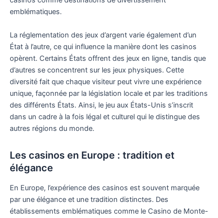
casinos comme destinations de divertissement
emblématiques.
La réglementation des jeux d’argent varie également d’un
État à l’autre, ce qui influence la manière dont les casinos
opèrent. Certains États offrent des jeux en ligne, tandis que
d’autres se concentrent sur les jeux physiques. Cette
diversité fait que chaque visiteur peut vivre une expérience
unique, façonnée par la législation locale et par les traditions
des différents États. Ainsi, le jeu aux États-Unis s’inscrit
dans un cadre à la fois légal et culturel qui le distingue des
autres régions du monde.
Les casinos en Europe : tradition et
élégance
En Europe, l’expérience des casinos est souvent marquée
par une élégance et une tradition distinctes. Des
établissements emblématiques comme le Casino de Monte-