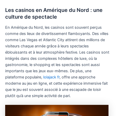
Les casinos en Amérique du Nord : une
culture de spectacle
En Amérique du Nord, les casinos sont souvent perçus
comme des lieux de divertissement flamboyants. Des villes
comme Las Vegas et Atlantic City attirent des millions de
visiteurs chaque année grâce à leurs spectacles
éblouissants et à leur atmosphère festive. Les casinos sont
intégrés dans des complexes hôteliers de luxe, où la
gastronomie, le shopping et les spectacles sont aussi
importants que les jeux eux-mêmes. De plus, une
plateforme populaire,
lolajack fr
, offre une approche
moderne au jeu en ligne, et cette expérience immersive fait
que le jeu est souvent associé à une escapade de loisir
plutôt qu’à une simple activité de pari.