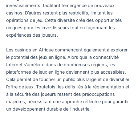
investissements, facilitant l’émergence de nouveaux
casinos. D’autres restent plus restrictifs, limitant les
opérations de jeu. Cette diversité crée des opportunités
uniques pour les investisseurs tout en façonnant les
expériences des joueurs.
Les casinos en Afrique commencent également à explorer
le potentiel des jeux en ligne. Alors que la connectivité
Internet s’améliore dans de nombreuses régions, les
plateformes de jeux en ligne deviennent plus accessibles.
Cela permet de toucher un public plus large et de diversifier
l’offre de jeux. Toutefois, les défis liés à la réglementation et
à la sécurité des joueurs restent des préoccupations
majeures, nécessitant une approche réfléchie pour garantir
un développement durable de l’industrie.