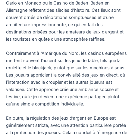
Carlo en Monaco ou le Casino de Baden-Baden en
Allemagne reflètent des siècles d’histoire. Ces lieux sont
souvent ornés de décorations somptueuses et d’une
architecture impressionnante, ce qui en fait des
destinations prisées pour les amateurs de jeux d’argent et
les touristes en quête d’une atmosphère raffinée.
Contrairement à l’Amérique du Nord, les casinos européens
mettent souvent l’accent sur les jeux de table, tels que la
roulette et le blackjack, plutôt que sur les machines à sous.
Les joueurs apprécient la convivialité des jeux en direct, où
l’interaction avec le croupier et les autres joueurs est
valorisée. Cette approche crée une ambiance sociale et
festive, où le jeu devient une expérience partagée plutôt
qu’une simple compétition individuelle.
En outre, la régulation des jeux d’argent en Europe est
généralement stricte, avec une attention particulière portée
à la protection des joueurs. Cela a conduit à l’émergence de