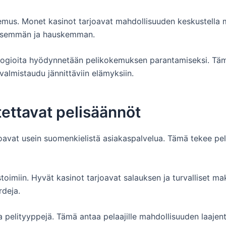
kemus. Monet kasinot tarjoavat mahdollisuuden keskustella
llisemmän ja hauskemman.
logioita hyödynnetään pelikokemuksen parantamiseksi. Tämä v
 valmistaudu jännittäviin elämyksiin.
tettavat pelisäännöt
rjoavat usein suomenkielistä asiakaspalvelua. Tämä tekee 
stoimiin. Hyvät kasinot tarjoavat salauksen ja turvalliset ma
rdeja.
ia pelityyppejä. Tämä antaa pelaajille mahdollisuuden laajen