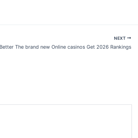
NEXT
Better The brand new Online casinos Get 2026 Rankings