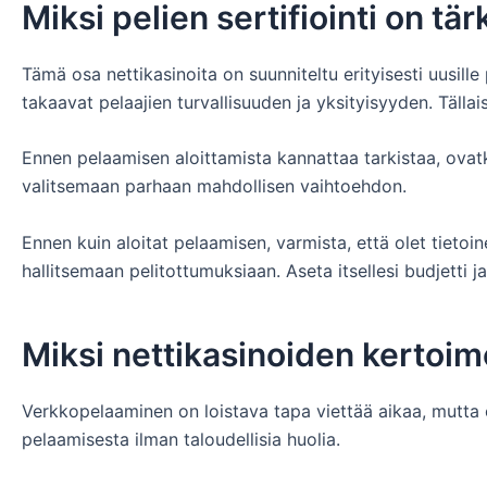
Miksi pelien sertifiointi on tä
Tämä osa nettikasinoita on suunniteltu erityisesti uusille 
takaavat pelaajien turvallisuuden ja yksityisyyden. Tälla
Ennen pelaamisen aloittamista kannattaa tarkistaa, ovatk
valitsemaan parhaan mahdollisen vaihtoehdon.
Ennen kuin aloitat pelaamisen, varmista, että olet tietoi
hallitsemaan pelitottumuksiaan. Aseta itsellesi budjetti ja
Miksi nettikasinoiden kertoime
Verkkopelaaminen on loistava tapa viettää aikaa, mutta on 
pelaamisesta ilman taloudellisia huolia.