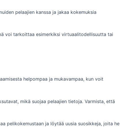
 muiden pelaajien kanssa ja jakaa kokemuksia
oi tarkoittaa esimerkiksi virtuaalitodellisuutta tai
pelaamisesta helpompaa ja mukavampaa, kun voit
ksutavat, mikä suojaa pelaajien tietoja. Varmista, että
taa pelikokemustaan ja löytää uusia suosikkeja, joita he