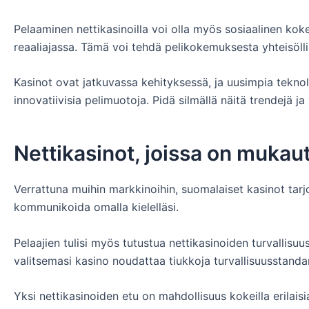
Pelaaminen nettikasinoilla voi olla myös sosiaalinen ko
reaaliajassa. Tämä voi tehdä pelikokemuksesta yhteisö
Kasinot ovat jatkuvassa kehityksessä, ja uusimpia tekno
innovatiivisia pelimuotoja. Pidä silmällä näitä trendejä ja
Nettikasinot, joissa on mukau
Verrattuna muihin markkinoihin, suomalaiset kasinot ta
kommunikoida omalla kielelläsi.
Pelaajien tulisi myös tutustua nettikasinoiden turvallisuu
valitsemasi kasino noudattaa tiukkoja turvallisuusstanda
Yksi nettikasinoiden etu on mahdollisuus kokeilla erilais