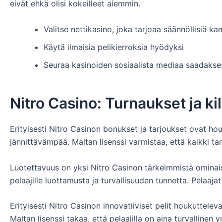
eivät ehkä olisi kokeilleet aiemmin.
Valitse nettikasino, joka tarjoaa säännöllisiä k
Käytä ilmaisia pelikierroksia hyödyksi
Seuraa kasinoiden sosiaalista mediaa saadakses
Nitro Casino: Turnaukset ja kil
Erityisesti Nitro Casinon bonukset ja tarjoukset ovat ho
jännittävämpää. Maltan lisenssi varmistaa, että kaikki tarj
Luotettavuus on yksi Nitro Casinon tärkeimmistä ominaisu
pelaajille luottamusta ja turvallisuuden tunnetta. Pelaaj
Erityisesti Nitro Casinon innovatiiviset pelit houkuttel
Maltan lisenssi takaa, että pelaajilla on aina turvallin