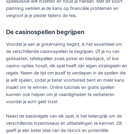
speelsessie wilt inzetten en houd je hieraan. Met dit soort
planning verklein je de kans op financiële problemen en
vergroot je je plezier tijdens de reis.
De casinospellen begrijpen
Voordat je aan je gokervaring begint, is het essentieel om
de verschillende casinospellen te begrijpen. Of je nu van
gokkasten, tafelspellen zoals poker en blackjack, of live
casino-opties houdt, elk spel heeft zijn eigen strategieën en
regels. Neem de tijd om jezelf te verdiepen in de spellen die
je wilt spelen, zodat je beter voorbereid bent en meer kans
maakt om te winnen. Online tutorials en gratis spellen
kunnen ook helpen om je vaardigheden te verbeteren
voordat je echt geld inzet.
Naast de basisregels van elk spel, is het belangrijk om de
verschillende inzetniveaus en uitbetalingen te kennen. Dit
geeft je een beter idee van de risico’s en potentiële