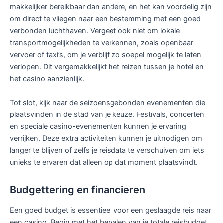
makkelijker bereikbaar dan andere, en het kan voordelig zijn
om direct te vliegen naar een bestemming met een goed
verbonden luchthaven. Vergeet ook niet om lokale
transportmogelijkheden te verkennen, zoals openbaar
vervoer of taxi’s, om je verblijf zo soepel mogelijk te laten
verlopen. Dit vergemakkelijkt het reizen tussen je hotel en
het casino aanzienlijk.
Tot slot, kijk naar de seizoensgebonden evenementen die
plaatsvinden in de stad van je keuze. Festivals, concerten
en speciale casino-evenementen kunnen je ervaring
verrijken. Deze extra activiteiten kunnen je uitnodigen om
langer te blijven of zelfs je reisdata te verschuiven om iets
unieks te ervaren dat alleen op dat moment plaatsvindt.
Budgettering en financieren
Een goed budget is essentieel voor een geslaagde reis naar
een casino. Begin met het bepalen van je totale reisbudget,