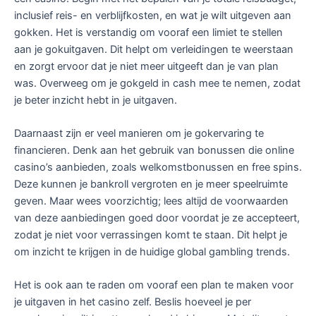
inclusief reis- en verblijfkosten, en wat je wilt uitgeven aan
gokken. Het is verstandig om vooraf een limiet te stellen
aan je gokuitgaven. Dit helpt om verleidingen te weerstaan
en zorgt ervoor dat je niet meer uitgeeft dan je van plan
was. Overweeg om je gokgeld in cash mee te nemen, zodat
je beter inzicht hebt in je uitgaven.
Daarnaast zijn er veel manieren om je gokervaring te
financieren. Denk aan het gebruik van bonussen die online
casino’s aanbieden, zoals welkomstbonussen en free spins.
Deze kunnen je bankroll vergroten en je meer speelruimte
geven. Maar wees voorzichtig; lees altijd de voorwaarden
van deze aanbiedingen goed door voordat je ze accepteert,
zodat je niet voor verrassingen komt te staan. Dit helpt je
om inzicht te krijgen in de huidige global gambling trends.
Het is ook aan te raden om vooraf een plan te maken voor
je uitgaven in het casino zelf. Beslis hoeveel je per