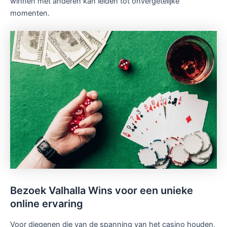
winnen met anderen kan leiden tot onvergetelijke
momenten.
Bezoek Valhalla Wins voor een unieke
online ervaring
Voor diegenen die van de spanning van het casino houden,