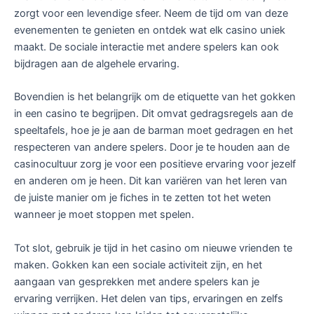
zorgt voor een levendige sfeer. Neem de tijd om van deze
evenementen te genieten en ontdek wat elk casino uniek
maakt. De sociale interactie met andere spelers kan ook
bijdragen aan de algehele ervaring.
Bovendien is het belangrijk om de etiquette van het gokken
in een casino te begrijpen. Dit omvat gedragsregels aan de
speeltafels, hoe je je aan de barman moet gedragen en het
respecteren van andere spelers. Door je te houden aan de
casinocultuur zorg je voor een positieve ervaring voor jezelf
en anderen om je heen. Dit kan variëren van het leren van
de juiste manier om je fiches in te zetten tot het weten
wanneer je moet stoppen met spelen.
Tot slot, gebruik je tijd in het casino om nieuwe vrienden te
maken. Gokken kan een sociale activiteit zijn, en het
aangaan van gesprekken met andere spelers kan je
ervaring verrijken. Het delen van tips, ervaringen en zelfs