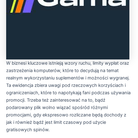
W biznesi kluczowe istnieją wzory ruchu, limity wypłat oraz
zastrzeżenia komputerów, które to decydują na temat
realnym wykorzystaniu suplementów i możności wygranej.
Ta ewidencja zbiera uwagi pod rzeczowych korzyściach i
ograniczeniach, które to napotykają fani podczas używania
promocji. Trzeba też zainteresować na to, bądź
podarowany plik wolno wiązać spośród różnymi
promocjami, gdy ekspresowo rozliczane będą dochody z
jak i również bądź jest limit czasowy pod użycie
gratisowych spinów.