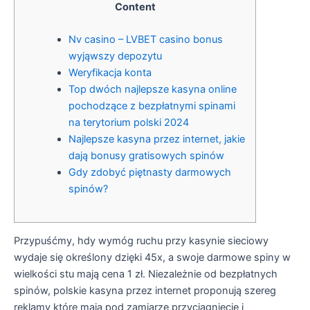
Content
Nv casino – LVBET casino bonus
wyjąwszy depozytu
Weryfikacja konta
Top dwóch najlepsze kasyna online
pochodzące z bezpłatnymi spinami
na terytorium polski 2024
Najlepsze kasyna przez internet, jakie
dają bonusy gratisowych spinów
Gdy zdobyć piętnasty darmowych
spinów?
Przypuśćmy, hdy wymóg ruchu przy kasynie sieciowy
wydaje się określony dzięki 45x, a swoje darmowe spiny w
wielkości stu mają cena 1 zł. Niezależnie od bezpłatnych
spinów, polskie kasyna przez internet proponują szereg
reklamy które mają pod zamiarze przyciągnięcie i