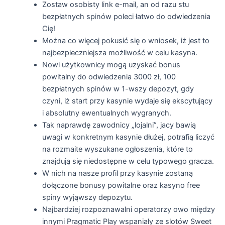
Zostaw osobisty link e-mail, an od razu stu
bezpłatnych spinów poleci łatwo do odwiedzenia
Cię!
Można co więcej pokusić się o wniosek, iż jest to
najbezpieczniejsza możliwość w celu kasyna.
Nowi użytkownicy mogą uzyskać bonus
powitalny do odwiedzenia 3000 zł, 100
bezpłatnych spinów w 1-wszy depozyt, gdy
czyni, iż start przy kasynie wydaje się ekscytujący
i absolutny ewentualnych wygranych.
Tak naprawdę zawodnicy „lojalni”, jacy bawią
uwagi w konkretnym kasynie dłużej, potrafią liczyć
na rozmaite wyszukane ogłoszenia, które to
znajdują się niedostępne w celu typowego gracza.
W nich na nasze profil przy kasynie zostaną
dołączone bonusy powitalne oraz kasyno free
spiny wyjąwszy depozytu.
Najbardziej rozpoznawalni operatorzy owo między
innymi Pragmatic Play wspaniały ze slotów Sweet