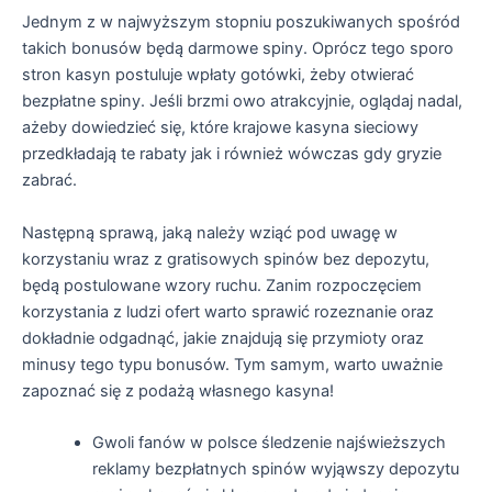
Jednym z w najwyższym stopniu poszukiwanych spośród
takich bonusów będą darmowe spiny. Oprócz tego sporo
stron kasyn postuluje wpłaty gotówki, żeby otwierać
bezpłatne spiny. Jeśli brzmi owo atrakcyjnie, oglądaj nadal,
ażeby dowiedzieć się, które krajowe kasyna sieciowy
przedkładają te rabaty jak i również wówczas gdy gryzie
zabrać.
Następną sprawą, jaką należy wziąć pod uwagę w
korzystaniu wraz z gratisowych spinów bez depozytu,
będą postulowane wzory ruchu. Zanim rozpoczęciem
korzystania z ludzi ofert warto sprawić rozeznanie oraz
dokładnie odgadnąć, jakie znajdują się przymioty oraz
minusy tego typu bonusów. Tym samym, warto uważnie
zapoznać się z podażą własnego kasyna!
Gwoli fanów w polsce śledzenie najświeższych
reklamy bezpłatnych spinów wyjąwszy depozytu