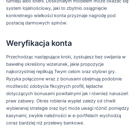
turnieju albo loterii. Doskonałym modelem może okazać się
system lojalnościowy, jaki to zbytnio osiągnięcie
konkretnego wielkości konta przyznaje nagrodę pod
postacią darmowych spinów.
Weryfikacja konta
Przechodząc następujące kroki, zyskujesz bez owijania w
bawełnę określony wizerunek, jakie propozycje
najkorzystniej replikują Twym celom oraz stylowi gry.
Ryzyka połączone wraz z bonusami obejmują podobnie
możliwość zdobycia fikcyjnych profili, łajdactw
dotyczących bonusami powitalnymi jak i również naruszeń
praw zabawy. Okres robienia wypłat zależy od chwili
wybieranej strategie oraz być może uwagi różnić pomiędzy
kasynami; zwykle należności w e-portfelach wychodzą
coraz bardziej niż przelewy bankowe.