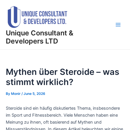
Skip
Post
Main
to
navigation
Men
content
Unique Consultant &
Developers LTD
Mythen über Steroide – was
stimmt wirklich?
By
Monir
/
June 5, 2026
Steroide sind ein häufig diskutiertes Thema, insbesondere
im Sport und Fitnessbereich. Viele Menschen haben eine
Meinung zu ihnen, oft basierend auf Mythen und
Missverständnissen. In diesem Artikel beleuchten wir einige